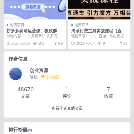
电商项目
电商项目
拼多多高阶运营课：极致群爆
淘系付费工具实战课程【直通
款玩法，轻付费无尽复制，打
车、引力魔方】战略优化，实
课程内容： 【2月更新】 多多高阶
课程目录： 1.1、直通车核心指标解
造单品爆款之路
操演练（价值1299）
运营课 2024【拼多多】系列课程S
读.mp4 2.2、直通车4种不同开车目
2025-02-26
202
9.9
2022-10-07
9
29
轻付费+...
的....
作者信息
创业资源
等级
永久会员
48670
1
7
文章
评论
收藏
查看作者其他文章
排行榜展示