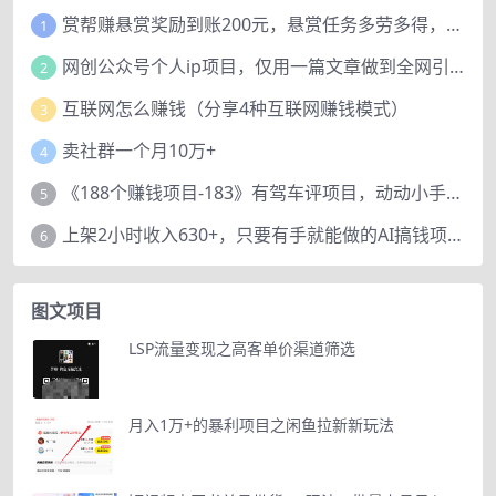
赏帮赚悬赏奖励到账200元，悬赏任务多劳多得，人人可做。
1
网创公众号个人ip项目，仅用一篇文章做到全网引流！
2
互联网怎么赚钱（分享4种互联网赚钱模式）
3
卖社群一个月10万+
4
《188个赚钱项目-183》有驾车评项目，动动小手，复制粘贴赚44元！
5
上架2小时收入630+，只要有手就能做的AI搞钱项目，奶奶看完都能学会!
6
图文项目
LSP流量变现之高客单价渠道筛选
月入1万+的暴利项目之闲鱼拉新新玩法