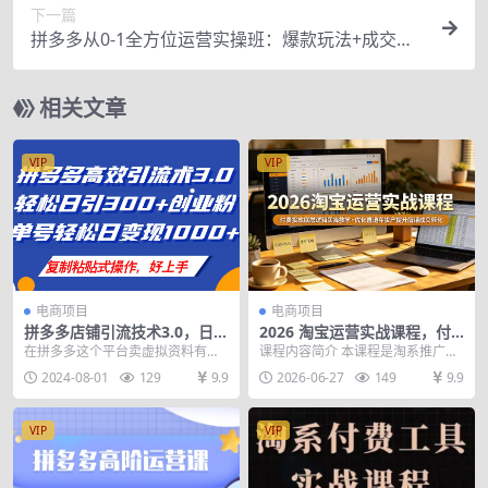
下一篇
拼多多从0-1全方位运营实操班：爆款玩法+成交高
峰黑车玩法（价值1280）
相关文章
VIP
VIP
电商项目
电商项目
拼多多店铺引流技术3.0，日引
2026 淘宝运营实战课程，付
300+付费创业粉，单号轻松日
费投放底层逻辑实操教学，优
在拼多多这个平台卖虚拟资料有什
课程内容简介 本课程是淘系推广工
变现1000+
化直通车投产提升店铺成交转
么优势呢? 首先是这个项目不需要成
具专属陪跑营，系统讲解付费投放
2024-08-01
129
9.9
2026-06-27
149
9.9
化
本，不用物流，不...
底层逻辑与实操搭建...
VIP
VIP