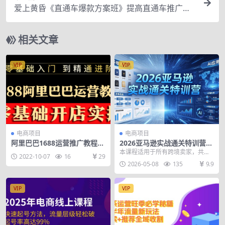
爱上黄昏《直通车爆款方案班》提高直通车推广功
能：价值2980元
相关文章
VIP
VIP
电商项目
电商项目
阿里巴巴1688运营推广教程新
2026亚马逊实战通关特训营-5
手开店诚信通装修培训视频
月8更新，多维选品+渐进式打
本课程适用于所有跨境卖家，共包
2022-10-07
16
29
法+AI应用，从0到1打造盈利
含基础班、进阶班、微缩打法和品
2026-05-08
135
9.9
店铺
牌推广四大课程体系，...
VIP
VIP