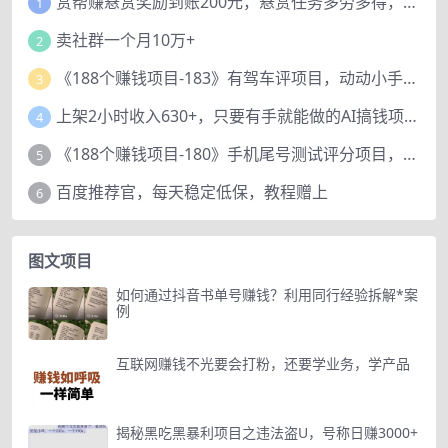
赏帮赚悬赏奖励到账200元，悬赏任务多劳多得，人人可做。
1
卖社群一个月10万+
2
《188个赚钱项目-183》有驾车评项目，动动小手，复制粘贴赚44元！
3
上架2小时收入630+，只要有手就能做的AI搞钱项目，奶奶看完都能学会!
4
《188个赚钱项目-180》手机尾号测试评分项目，短视频直播日赚200+
5
百度推荐官，每天稳定低保，教程赠上
6
图文项目
如何通过抖音书单号赚钱？利用同行经验拆解*案
例
互联网赚钱不光要会打粉，还要学业务，学产品
揭秘黑吃黑暴利项目之违法盗U，号称日赚3000+