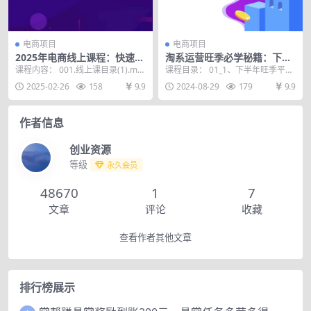
电商项目
电商项目
2025年电商线上课程：快速起
淘系运营旺季必学秘籍：下半
号方法，流量层级轻松破，起
年流量新玩法：搜索+推荐全
课程内容： 001.线上课目录(1).mp
课程目录： 01_1、下半年旺季平台
号率高达99%
域收割（无水印）
4 002.线上课第一课,mp4 00...
趋势和动态 02_2、店铺基础搭建三
2025-02-26
158
9.9
2024-08-29
179
9.9
要素（关...
作者信息
创业资源
等级
永久会员
48670
1
7
文章
评论
收藏
查看作者其他文章
排行榜展示