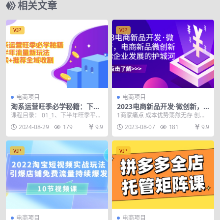
相关文章
VIP
VIP
电商项目
电商项目
淘系运营旺季必学秘籍：下半
2023电商新品开发·微创新，
年流量新玩法：搜索+推荐全
电商新品微创新是你企业发展
课程目录： 01_1、下半年旺季平台
1商家痛点 成本优势荡然无存 创新
域收割（无水印）
的护城河
趋势和动态 02_2、店铺基础搭建三
被山寨 技术落后 此消彼长 被动迭
2024-08-29
179
9.9
2023-08-07
181
9.9
要素（关...
代 新品就是...
VIP
VIP
电商项目
电商项目