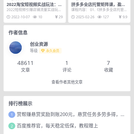
2022淘宝短视频实战玩法：引
拼多多全店托管矩阵课，盈利
爆店铺免费流量持续爆发（10
动销玩法，高效计划设置，提
2022短视频引爆店铺流量实战玩法
课程内容： 01.《拼多多全店托管矩
节视频课）
升店铺效益
短视频内容场景多维布局助力店铺
阵》不追单量 卖1单赚1单的钱.mp
2022-10-07
10
29
2025-02-26
127
9.9
免费流量持续爆...
4 02...
作者信息
创业资源
等级
永久会员
48611
1
7
文章
评论
收藏
查看作者其他文章
排行榜展示
赏帮赚悬赏奖励到账200元，悬赏任务多劳多得，人人可做。
1
百度推荐官，每天稳定低保，教程赠上
2