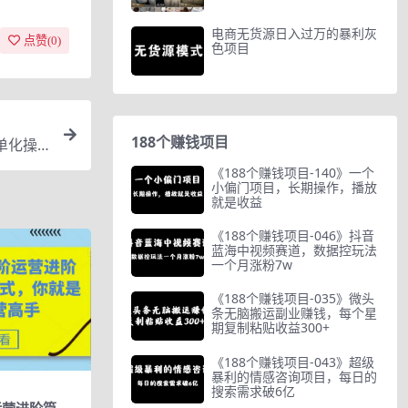
电商无货源日入过万的暴利灰
点赞(
0
)
色项目
188个赚钱项目
单化操
《188个赚钱项目-140》一个
小偏门项目，长期操作，播放
就是收益
《188个赚钱项目-046》抖音
蓝海中视频赛道，数据控玩法
一个月涨粉7w
《188个赚钱项目-035》微头
条无脑搬运副业赚钱，每个星
期复制粘贴收益300+
《188个赚钱项目-043》超级
暴利的情感咨询项目，每日的
搜索需求破6亿
运营进阶篇，