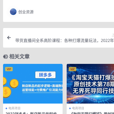
创业资源
带货直播间全系高阶课程：各种打爆流量玩法，2022
超
相关文章
VIP
VIP
电商项目
电商项目
2022拼多多：新店新品的起步
《淘宝天猫打爆班》原创