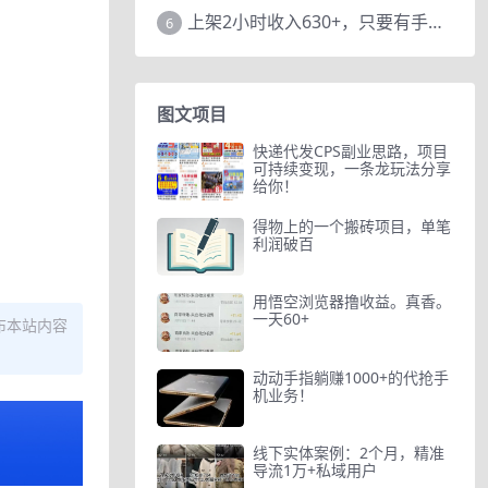
上架2小时收入630+，只要有手就能做的AI搞钱项目，奶奶看完都能学会!
6
图文项目
快递代发CPS副业思路，项目
可持续变现，一条龙玩法分享
给你！
得物上的一个搬砖项目，单笔
利润破百
用悟空浏览器撸收益。真香。
一天60+
布本站内容
动动手指躺赚1000+的代抢手
机业务！
线下实体案例：2个月，精准
导流1万+私域用户