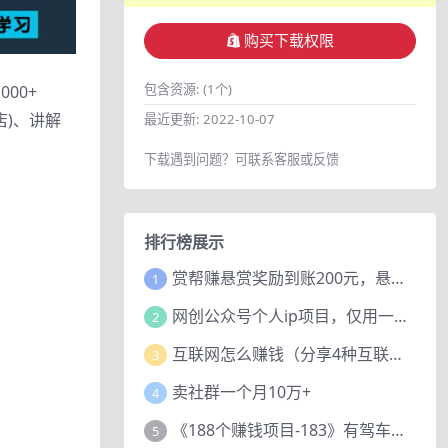
购买下载权限
包含资源:
(1个)
00+
)、讲解
最近更新:
2022-10-07
下载遇到问题？可联系客服或反馈
排行榜展示
赏帮赚悬赏奖励到账200元，悬赏任务多劳多得，人人可做。
1
网创公众号个人ip项目，仅用一篇文章做到全网引流！
2
互联网怎么赚钱（分享4种互联网赚钱模式）
3
卖社群一个月10万+
4
《188个赚钱项目-183》有驾车评项目，动动小手，复制粘贴赚44元！
5