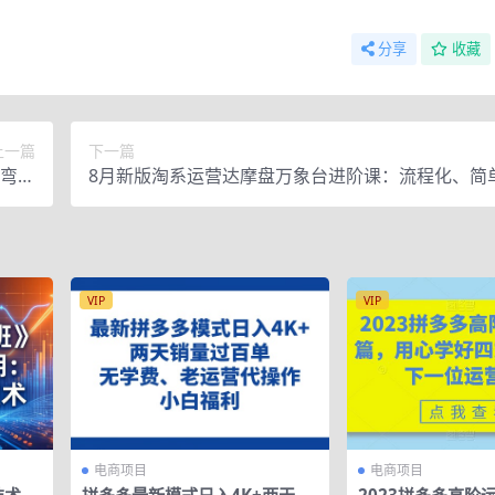
分享
收藏
上一篇
下一篇
年弯道
8月新版淘系运营达摩盘万象台进阶课：流程化、简
车！
作快速起款
VIP
VIP
电商项目
电商项目
技术第
拼多多最新模式日入4K+两天销
2023拼多多高阶