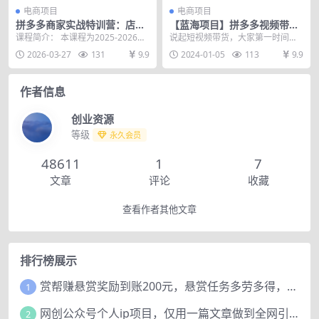
电商项目
电商项目
拼多多商家实战特训营：店铺
【蓝海项目】拼多多视频带货
业绩全年无淡季，年增长20
纯搬运一个月搞了5w佣金，小
课程简介： 本课程为2025-2026年
说起短视频带货，大家第一时间想
0%+单店年利润突破百万(26
白也能操作 送工具
度拼多多商家实战特训营全年连载
到的都是抖音 快手 视频号。 其实
2026-03-27
131
9.9
2024-01-05
113
9.9
年3月更新)
更新内容，...
真正的蓝海拼多多...
作者信息
创业资源
等级
永久会员
48611
1
7
文章
评论
收藏
查看作者其他文章
排行榜展示
赏帮赚悬赏奖励到账200元，悬赏任务多劳多得，人人可做。
1
网创公众号个人ip项目，仅用一篇文章做到全网引流！
2