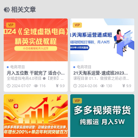
相关文章
VIP
VIP
电商项目
电商项目
月入五位数 干就完了 适合小
21天淘系运营-速成班2023年1
白的全域虚拟电商项目（无水
2月完整版：0基础轻松打爆
全域虚拟电商4.0项目 ●【更新】
课程目录 01.1、做搜索之前必须要
印教程+交付手册）
款，月入N万-110节课
私域王者成交话术模板 后端资源库
做的几件事情.mp4 02.2、如何做出
2024-07-07
116
9.9
2024-02-06
130
9.9
全域对标账...
一个...
VIP
VIP