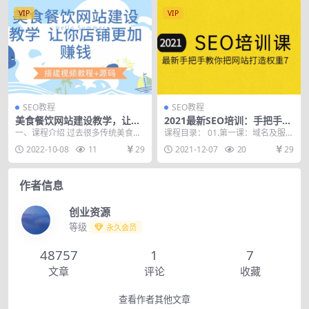
VIP
VIP
SEO教程
SEO教程
美食餐饮网站建设教学，让你
2021最新SEO培训：手把手教
店铺更加赚钱（搭建视频教程
你把网站打造权重7，轻松月
一、课程介绍 过去很多传统美食餐
课程目录： 01.第一课：域名及服务
+源码）
入3万
饮商家只注重线下，结果导致在年
器对SEO的影响及选择.mp4 02.第
2022-10-08
11
29
2021-12-07
20
29
初疫情时客户大量流...
二课...
作者信息
创业资源
等级
永久会员
48757
1
7
文章
评论
收藏
查看作者其他文章