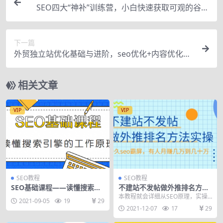
SEO四大“神补”训练营，小白快速获取可观的谷歌
流量，轻松做外贸
下一篇
外贸独立站优化基础与进阶，seo优化+内容优化
+引爆自然流量终极武器
相关文章
VIP
VIP
SEO教程
SEO教程
SEO基础课程——读懂搜索引
不建站不发帖做外推排名方法
擎的工作原理
实操，持久seo霸屏，有人月
本教程就会详细从SEO原理，实操
2021-09-05
19
29
赚几万到几十万
步骤，平台选择，软件工具给大家
2021-12-07
17
29
揭秘！灰白词皆可操...