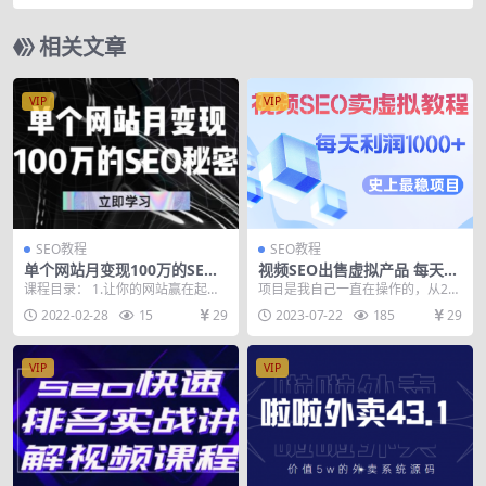
面更精致（15节课）
相关文章
VIP
VIP
SEO教程
SEO教程
单个网站月变现100万的SEO
视频SEO出售虚拟产品 每天稳
秘密：如何百分百做出赚钱站
定2-5单 利润1000+ 史上最稳
课程目录： 1.让你的网站赢在起跑
项目是我自己一直在操作的，从20
点
定私域变现项目
线上 域名服务器程序对SEO影响讲
15年到现在，一直都是比较稳，只
2022-02-28
15
29
2023-07-22
185
29
解 2.让你...
是最近两年，因为...
VIP
VIP