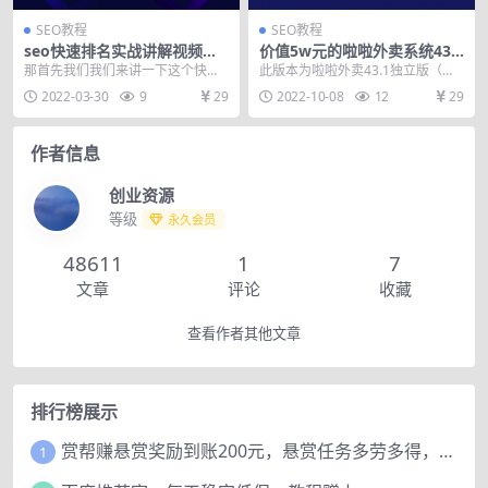
SEO教程
SEO教程
seo快速排名实战讲解视频课
价值5w元的啦啦外卖系统43.1
程，揭秘seo快排原理
（全套源码+搭建视频教程）
那首先我们我们来讲一下这个快速
此版本为啦啦外卖43.1独立版（独
这排名，他到底是什么啊？其实快
立版不需要微擎） 某宝花200大洋
2022-03-30
9
29
2022-10-08
12
29
速排名是什么我在这里...
买的 系统l...
作者信息
创业资源
等级
永久会员
48611
1
7
文章
评论
收藏
查看作者其他文章
排行榜展示
赏帮赚悬赏奖励到账200元，悬赏任务多劳多得，人人可做。
1