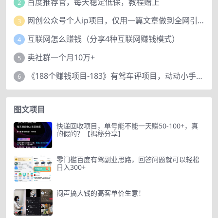
百度推荐官，每天稳定低保，教程赠上
2
网创公众号个人ip项目，仅用一篇文章做到全网引流！
3
互联网怎么赚钱（分享4种互联网赚钱模式）
4
卖社群一个月10万+
5
《188个赚钱项目-183》有驾车评项目，动动小手，复制粘贴赚44元！
6
图文项目
快递回收项目，单号能不能一天赚50-100+，真
的假的？【揭秘分享】
零门槛百度有驾副业思路，回答问题就可以轻松
日入300+
闷声搞大钱的高客单价生意！