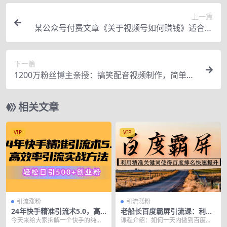
上一篇
某公众号付费文章《关于视频号如何赚钱》适合中
小视频博主施展拳脚！
下一篇
1200万粉丝博主亲授：搞笑配音视频制作，简单易
上手，亲测10天2W+粉丝
相关文章
VIP
VIP
引流涨粉
引流涨粉
24年快手精准引流术5.0，高
老船长百度霸屏引流课：利用
效率引流实战方法，轻松日引
精准关键词使得百度排名快速
今天来给大家拆解一个快手的纯搬
课程介绍：如何一天内做到百度首