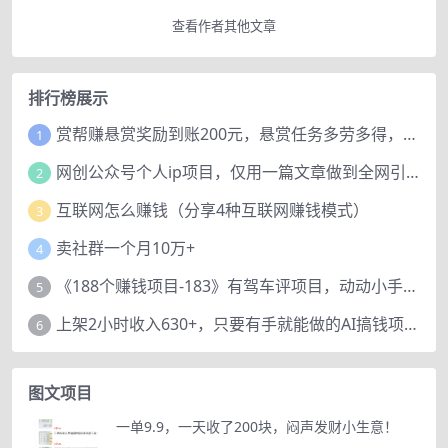
查看作者其他文章
排行榜展示
赏帮赚悬赏奖励到账200元，悬赏任务多劳多得，人人可做。
1
网创公众号个人ip项目，仅用一篇文章做到全网引流！
2
互联网怎么赚钱（分享4种互联网赚钱模式）
3
卖社群一个月10万+
4
《188个赚钱项目-183》有驾车评项目，动动小手，复制粘贴赚44元！
5
上架2小时收入630+，只要有手就能做的AI搞钱项目，奶奶看完都能学会!
6
图文项目
一单9.9，一天收了200块，闷声发财小生意！