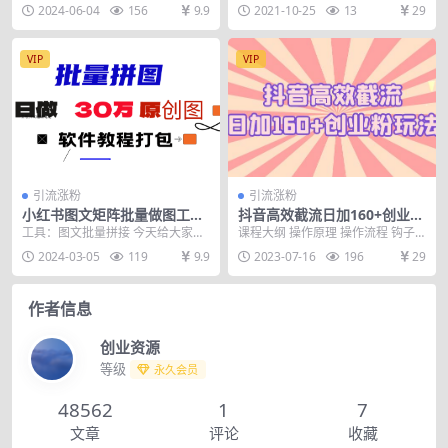
500+创业粉
提升
运的引流创业粉的方法，也是我们
页，老船长第一次百度霸屏引流方
2024-06-04
156
9.9
2021-10-25
13
29
自己在做的一个引流渠...
法内部名额招生，利用...
VIP
VIP
引流涨粉
引流涨粉
小红书图文矩阵批量做图工具!
抖音高效截流日加160+创业粉
日做几十万张原创图,矩阵帮手
玩法：详细操作实战演示！
工具：图文批量拼接 今天给大家分
课程大纲 操作原理 操作流程 钩子
享一款自制图文批量拼接软件 市面
怎么留
2024-03-05
119
9.9
2023-07-16
196
29
上有卖拼图软件,...
作者信息
创业资源
等级
永久会员
48562
1
7
文章
评论
收藏