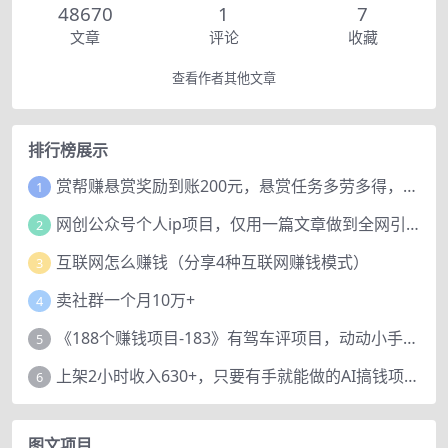
48670
1
7
文章
评论
收藏
查看作者其他文章
排行榜展示
赏帮赚悬赏奖励到账200元，悬赏任务多劳多得，人人可做。
1
网创公众号个人ip项目，仅用一篇文章做到全网引流！
2
互联网怎么赚钱（分享4种互联网赚钱模式）
3
卖社群一个月10万+
4
《188个赚钱项目-183》有驾车评项目，动动小手，复制粘贴赚44元！
5
上架2小时收入630+，只要有手就能做的AI搞钱项目，奶奶看完都能学会!
6
图文项目