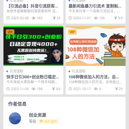
引流涨粉
引流涨粉
【引流必备】抖音引流获客脚
最新闲鱼暴力引流术 复制粘贴
本，评论采集精准引流【永久
即可，颠覆以往玩法 单号轻松
本软件是破解版抖音获客软件 设备
今天来分享一个闲鱼引流玩法，一
脚本+详细教程】
日引500+创业粉
要求：电脑 本软件功能强大具体功
开始我对这个玩法是不太相信的，
2023-02-08
165
29
2024-11-01
136
9.9
能上图，内含详细...
后来发现社群有一位兄...
VIP
VIP
引流涨粉
引流涨粉
快手日引300+创业粉日稳定变
108种微信加人的方法，总有
现4000+无需原创纯搬运！
能让你引到流的
今天来给大家拆解一个快手纯搬运
108种微信加人的方法，总有能让
的引流创业粉的方法，也是我们自
你引到流的
2023-11-04
198
9.9
2021-10-17
9
29
己在做的一个引流渠道...
作者信息
创业资源
等级
永久会员