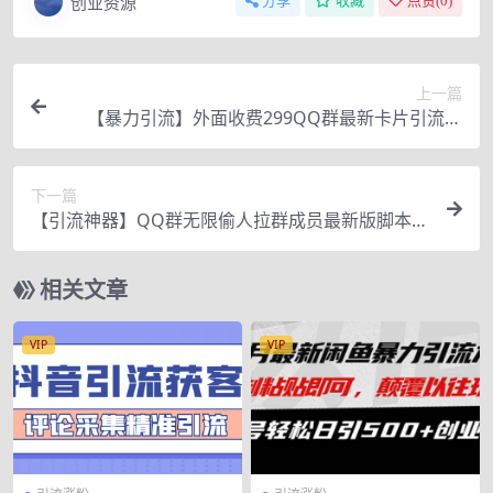
创业资源
分享
收藏
点赞(
0
)
上一篇
【暴力引流】外面收费299QQ群最新卡片引流技
术，日引2000人(群发软件+教程)
下一篇
【引流神器】QQ群无限偷人拉群成员最新版脚本
【脚本+详细操作教程】
相关文章
VIP
VIP