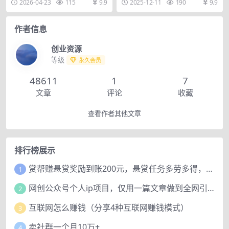
2026-04-23
115
9.9
2025-12-11
190
9.9
上增长模型
审美提升双向赋能...
牌，你的竞争对手...
作者信息
创业资源
等级
永久会员
48611
1
7
文章
评论
收藏
查看作者其他文章
排行榜展示
赏帮赚悬赏奖励到账200元，悬赏任务多劳多得，人人可做。
1
网创公众号个人ip项目，仅用一篇文章做到全网引流！
2
互联网怎么赚钱（分享4种互联网赚钱模式）
3
卖社群一个月10万+
4