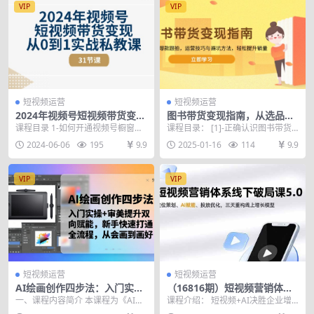
VIP
VIP
短视频运营
短视频运营
2024年视频号短视频带货变现
图书带货变现指南，从选品到
从0到1实战私教课（31节视频
爆款跟拍，运营技巧与避坑方
课程目录 1-如何开通视频号橱窗小
课程目录： [1]-正确认识图书带货
课）
法，轻松提升销量
店以及带货身份的选择1.mp4 2-视
这件事.mp4 [2]-涨粉没有想象中的
2024-06-06
195
9.9
2025-01-16
114
9.9
频号同城...
那么...
VIP
VIP
短视频运营
短视频运营
AI绘画创作四步法：入门实操
（16816期）短视频营销体系
+审美提升双向赋能，新手快
线下破局课5.0，定位策划、A
一、课程内容简介 本课程为《AI绘
课程介绍： 短视频+AI决胜企业增
速打通全流程，从会画到画好
I赋能、投放优化，三天重构线
画创作四步法》，聚焦入门实操与
长的新引擎 流量战场已经重新洗