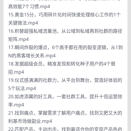
高效能7个习惯.mp4
15.黄金15分，巧用碎片化时间快速处理核心工作的1个
关键做法.mp4
16.积替超强私域流量池，从公域到私域再到社群的路径
矩阵.mp4
17.瞬间炸裂的爆点，6个高手都在用的裂变逻辑，从1到
N的黑客增长关系.mp4
18.发据超级会员，精准发现和转化种子用户的4个狠
招.mp4
19.仪式感满满的社群力，从平台到舞台，营造好体验的
5个玩法.mp4
20.如虎添翼的好工具，一套社群工具，提升十倍运营效
率.mp4
21.找到痛点，掌握需求了解用户痛点，找到又肥又大的
利基市场做副业.mp4
22.匹配产品，主动出击，找到最适合你的变现产品热启