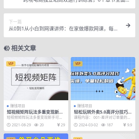
解，独立站的全链路
下一篇
从0到1从小白到网课讲师：在家做爆款网课，每月
多赚10000+（15堂实操课）
相关文章
VIP
VIP
赚钱项目
赚钱项目
短视频矩阵玩法多重变现新手
轻松玩转外卖5.0高评分技巧，
可操作（附送软件）
超详实操，单量轻松翻倍（21
短视频矩阵玩法多重变现新手可操
课程内容： 001-差评对订单量的影
节视频课）
作（附送软件）
响有多大.mp4 002-出现差评该如何
2021-08-29
20
29
2024-03-02
187
9.9
处理...