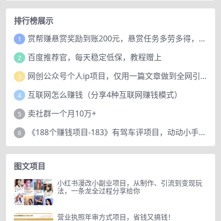
排行榜展示
赏帮赚悬赏奖励到账200元，悬赏任务多劳多得，人人可做。
1
百度推荐官，每天稳定低保，教程赠上
2
网创公众号个人ip项目，仅用一篇文章做到全网引流！
3
互联网怎么赚钱（分享4种互联网赚钱模式）
4
卖社群一个月10万+
5
《188个赚钱项目-183》有驾车评项目，动动小手，复制粘贴赚44元！
6
图文项目
小红书漫改小副业项目，从制作、引流到变现玩
法，一条龙全过程分享给你
营业执照年审方式项目，省钱又搞钱！