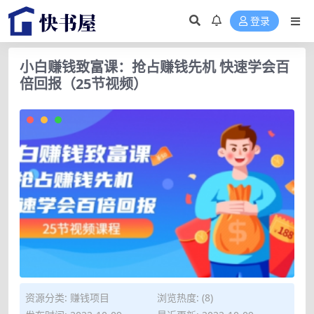
登录
小白赚钱致富课：抢占赚钱先机 快速学会百
倍回报（25节视频）
资源分类:
赚钱项目
浏览热度: (8)