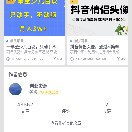
VIP
VIP
赚钱项目
赚钱项目
一单至少几百块，只动手不动
抖音情侣头像，通过ai简单复
脑，月入3w+。看完就能上
制粘贴日入500+
项目优势：简单无脑不违规 只要做
项目介绍：利用AI进行情侣头像的
手，保姆级教程
就有收益 项目长期稳定，符合平台
制作，在抖音等平台进行引流，导
2024-05-07
179
9.9
2024-01-04
140
9.9
规则 只需要搬运...
流到私域，一单收取...
作者信息
创业资源
等级
永久会员
48562
1
7
文章
评论
收藏
查看作者其他文章