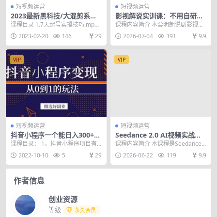
短视频运营
短视频运营
2023最新黑科技/大混剪系
影视解说实训课：不用自研创
统：批量一键制作100+条原创
作思路，万能文案公式直接套
课程目录 1.7天起号实操技巧.mp4
课程内容简介 本套明朗说剧影视解
视频技能
用，搭配全套剪辑教程，快速
2.短视频批量混剪实操流程.mp4
说全套教程，零基础全覆盖实操教
2023-02-20
146
29
2026-07-04
191
9.9
入局影视解说
3....
学，包含剪辑软件安...
VIP
VIP
短视频运营
短视频运营
抖音小程序一个能日入300+的
Seedance 2.0 AI视频实战必
副业项目，变现、起号、素
修课：10节课从平台选型到广
课程目录： 1、抖音小程序项目有
课程内容简介 本课程是Seedance
材、剪辑
告批量产出，零基础变高手
哪些核心优势? 2、抖音小程序4大
2.0 AI视频实战必修课，系统讲解S
2022-10-10
5
29
2026-06-22
119
9.9
变现模式? 3...
e...
作者信息
创业资源
等级
永久会员