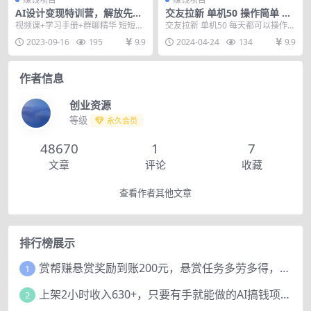
AI设计变现特训营，解放先进
交友拉新 单机50 操作简单 每
生产力，0基础也能设计变现
天都可以做 轻松上手
视频课+学习手册+群聊精华 短短几
交友拉新 单机50 每天都可以操作
（22节完结）
个月 AI已经把整个人类社会的分工
人人可以做 课程目录： 项目介绍
2023-09-16
195
9.9
2024-04-24
134
9.9
搅了个天翻...
实操演示和...
作者信息
创业资源
等级
永久会员
48670
1
7
文章
评论
收藏
查看作者其他文章
排行榜展示
赏帮赚悬赏奖励到账200元，悬赏任务多劳多得，人人可做。
1
上架2小时收入630+，只要有手就能做的AI搞钱项目，奶奶看完都能学会!
2