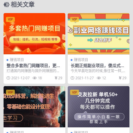
相关文章
VIP
VIP
赚钱项目
赚钱项目
整合多套热门网赚项目，更新
长期正规副业项目，傻瓜式操
中视频撸钱（包括：挂机、引
作，日入300+
打通国内网赚圈与国外网赚圈的融
今天早晨吃饭的时候,像往常一样,我
流，短视频 等等）
合行社群，提供高质量的互联网赚
刷了会哔哩哔哩,其中,首页的一个视
2021-12-07
18
29
2021-11-27
12
29
钱项目、主要内容包括...
频,引起了我...
VIP
VIP
赚钱项目
赚钱项目