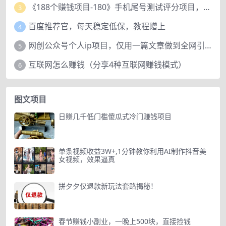
《188个赚钱项目-180》手机尾号测试评分项目，短视频直播日赚200+
3
百度推荐官，每天稳定低保，教程赠上
4
网创公众号个人ip项目，仅用一篇文章做到全网引流！
5
互联网怎么赚钱（分享4种互联网赚钱模式）
6
图文项目
日赚几千低门槛傻瓜式冷门赚钱项目
单条视频收益3W+,1分钟教你利用AI制作抖音美
女视频，效果逼真
拼夕夕仅退款新玩法套路揭秘！
春节赚钱小副业，一晚上500块，直接捡钱