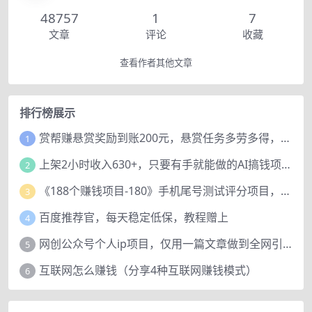
48757
1
7
文章
评论
收藏
查看作者其他文章
排行榜展示
赏帮赚悬赏奖励到账200元，悬赏任务多劳多得，人人可做。
1
上架2小时收入630+，只要有手就能做的AI搞钱项目，奶奶看完都能学会!
2
《188个赚钱项目-180》手机尾号测试评分项目，短视频直播日赚200+
3
百度推荐官，每天稳定低保，教程赠上
4
网创公众号个人ip项目，仅用一篇文章做到全网引流！
5
互联网怎么赚钱（分享4种互联网赚钱模式）
6