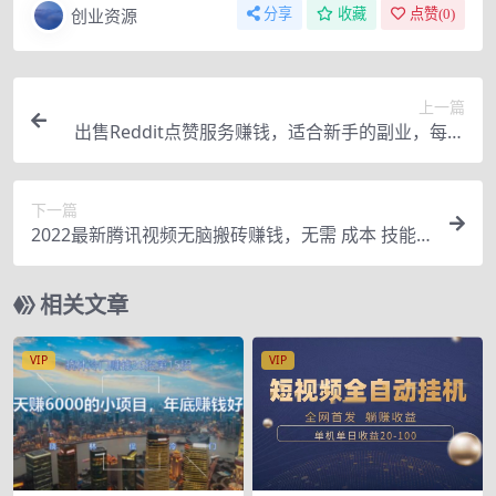
创业资源
分享
收藏
点赞(
0
)
上一篇
出售Reddit点赞服务赚钱，适合新手的副业，每天
躺赚200美元
下一篇
2022最新腾讯视频无脑搬砖赚钱，无需 成本 技能
引流，实测一天撸十几块
相关文章
VIP
VIP