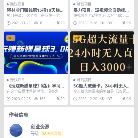
赚钱项目
赚钱项目
晓林冷门赚钱第15招10天赚60
暴力项目，短视频全自动挂
00的小项目，年底赚钱好项目
机，单号收益20-100
项目来源： 这个项目是我在一个群
短视频全自动挂机日入20-100，软
里发现的，研究了下，确实是一个
件全自动，多号破百 软件全自动挂
2021-11-21
10
29
2023-12-16
139
9.9
比较好的项目，而且...
机随便一天几...
VIP
VIP
赚钱项目
赚钱项目
《玩赚新媒星球3.0版》学习各
5G超大流量卡，24小时无人直
种IP营销变现赚钱玩法（价值
播，日入3000+
在这个自媒体营销时代，没多少人
今天给大家带来的项目是《5G超大
498）
记住出过几篇爆款的你，但是却可
流量卡，24小时无人直播，日入30
2023-02-28
165
29
2023-12-20
137
9.9
以记住一年365天都...
00+》 流量...
作者信息
创业资源
等级
永久会员