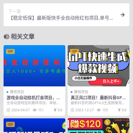
下一篇
【稳定低保】最新版快手全自动抢红包项目,单号日
保底5-20元【脚本+教程】
相关文章
VIP
VIP
赚钱项目
赚钱项目
游戏全自动挂机打金项目，实
真正风口项目！最新抖音GPT
现日入1000+ 可多号操作
3分钟生成一个热门爆款视
全自动游戏挂机搬砖项目，单账号
最新抖音利用GPT4.0生成图像视频
频，保姆级教程
一天收益在200元左右。多开轻松
流量太爆了，一个新号才发几条就
2024-04-07
151
9.9
2023-12-27
150
9.9
日入1000+，单...
有几百万甚至上...
VIP
VIP