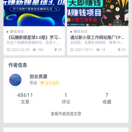
赚钱项目
赚钱项目
《玩赚新媒星球3.0版》学习各
通过新小型工作网站推广CPA
种IP营销变现赚钱玩法（价值
项目 每单10美元 每天赚120美
在这个自媒体营销时代，没多少人
无风险，无需任何经验，每单10美
498）
元
记住出过几篇爆款的你，但是却可
元，当天即可赚钱｜招募来自全球
2023-02-28
165
29
2022-10-11
14
29
以记住一年365天都...
的工作者为你完成工...
作者信息
创业资源
等级
永久会员
48611
1
7
文章
评论
收藏
查看作者其他文章