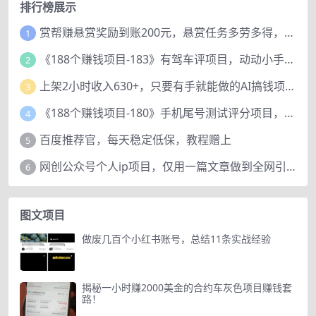
排行榜展示
赏帮赚悬赏奖励到账200元，悬赏任务多劳多得，人人可做。
1
《188个赚钱项目-183》有驾车评项目，动动小手，复制粘贴赚44元！
2
上架2小时收入630+，只要有手就能做的AI搞钱项目，奶奶看完都能学会!
3
《188个赚钱项目-180》手机尾号测试评分项目，短视频直播日赚200+
4
百度推荐官，每天稳定低保，教程赠上
5
网创公众号个人ip项目，仅用一篇文章做到全网引流！
6
图文项目
做废几百个小红书账号，总结11条实战经验
揭秘一小时赚2000美金的合约车灰色项目赚钱套
路！