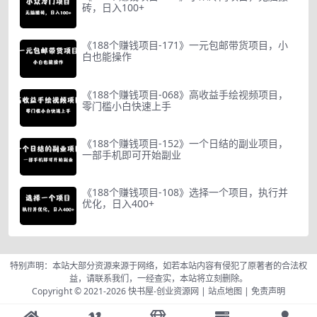
砖，日入100+
《188个赚钱项目-171》一元包邮带货项目，小
白也能操作
《188个赚钱项目-068》高收益手绘视频项目，
零门槛小白快速上手
《188个赚钱项目-152》一个日结的副业项目，
一部手机即可开始副业
《188个赚钱项目-108》选择一个项目，执行并
优化，日入400+
特别声明：本站大部分资源来源于网络，如若本站内容有侵犯了原著者的合法权
益，请联系我们，一经查实，本站将立刻删除。
Copyright © 2021-2026
快书屋-创业资源网
|
站点地图
|
免责声明