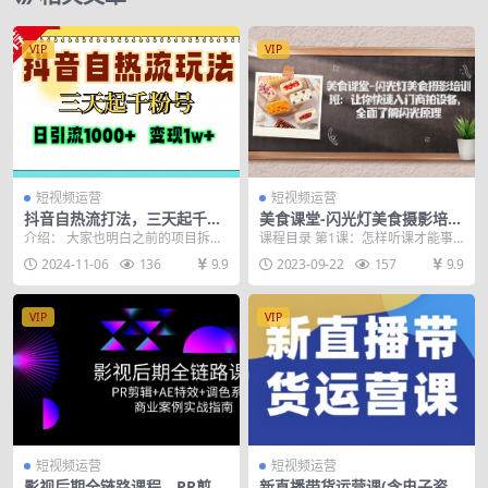
VIP
VIP
短视频运营
短视频运营
抖音自热流打法，三天起千粉
美食课堂-闪光灯美食摄影培训
号，单视频十万播放量，日引
班：让你快速入门商拍设备，
介绍： 大家也明白之前的项目拆解
课程目录 第1课：怎样听课才能事
精准粉1000+，…
全面了解闪光原理
是一个很长时间的一个引流方式
半功情.mD4 第2课：美食稳影富用
2024-11-06
136
9.9
2023-09-22
157
9.9
了，很多人应该发现这...
设备和镜头m...
VIP
VIP
短视频运营
短视频运营
影视后期全链路课程，PR剪辑
新直播带货运营课(含电子资