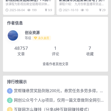
+AE特效+调色系统，商业案例
料)：破冷启动、818算法破
该课程为影视后期全链路培训体
课程介绍： 九月份新直播带货运营
实战指南
解、高效率带货等
系，覆盖「软件基础→商业实战→
课(含电子资料)，主要内容包括：破
2025-06-04
199
9.9
2021-10-10
10
29
手机拍摄」三大模块： ...
冷启动、818...
作者信息
创业资源
等级
永久会员
48757
1
7
文章
评论
收藏
查看作者其他文章
排行榜展示
赏帮赚悬赏奖励到账200元，悬赏任务多劳多得，人人可做。
1
网创公众号个人ip项目，仅用一篇文章做到全网引流！
2
互联网怎么赚钱（分享4种互联网赚钱模式）
3