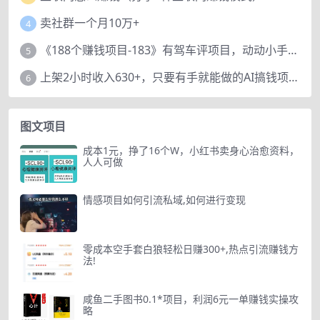
卖社群一个月10万+
4
《188个赚钱项目-183》有驾车评项目，动动小手，复制粘贴赚44元！
5
上架2小时收入630+，只要有手就能做的AI搞钱项目，奶奶看完都能学会!
6
图文项目
成本1元，挣了16个W，小红书卖身心治愈资料，
人人可做
情感项目如何引流私域,如何进行变现
零成本空手套白狼轻松日赚300+,热点引流赚钱方
法!
咸鱼二手图书0.1*项目，利润6元一单赚钱实操攻
略