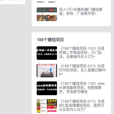
月入1万+的暴利偏门赚钱赛
道，带货、广告两手抓！
188个赚钱项目
《188个赚钱项目-102》抖音
同城二手物品项目，冷门玩
法，无脑操作月入2万+
《188个赚钱项目-021》抖音
打印机项目，无人直播日赚50
0+
《188个赚钱项目-130》stea
m游戏搬砖项目，完整版教
学，学会即可赚钱
《188个赚钱项目-017》古老
的C盘清理赚钱项目，竟然可
以实现月入过万？