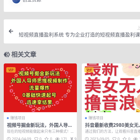
短视频直播盈利系统 专为企业打造的短视频直播盈利
值198
相关文章
VIP
VIP
赚钱项目
赚钱项目
视频号掘金新玩法，外国人导师
抖音最新收费2980美女无
思维视频制作，流量爆炸，0其
音浪日收益几百到几千（
现在的短视频能做起来只有三种模式！
通过我们的方法，让观看抖音直
础快速起号，…
程玩法）
一，新奇特，很另类的创作，可以让观
给我们刷礼物 项目赚不赚钱自己
2024-04-09
0
0
171
9.9
2023-09-05
0
0