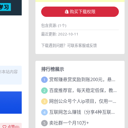
购买下载权限
包含资源:
(1个)
最近更新:
2022-10-11
下载遇到问题？可联系客服或反馈
排行榜展示
布本站内容
赏帮赚悬赏奖励到账200元，悬赏任务多劳多得，人人可做。
1
百度推荐官，每天稳定低保，教程赠上
2
网创公众号个人ip项目，仅用一篇文章做到全网引流！
3
互联网怎么赚钱（分享4种互联网赚钱模式）
4
卖社群一个月10万+
5
点赞(
0
)