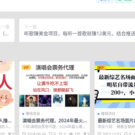
上一篇
下一篇
课（价
听歌赚美金项目，每听一首歌就赚12美元，结合推
0元）
更多【视频教程】
VIP
VIP
赚钱项目
赚钱项目
人撸
演唱会票务代理，2024年最火
最新综艺名场面片
详细教
爆风口项目，全网最低的票价，
自带流量，日入20
播的人
介绍:演唱会票务代理，2024年最火爆风
项目介绍： 随着互联
小白一分钟上…
做
看数据
口项目，全网最低的票价，最全面的票
视频平台如抖音等逐渐
182
9.9
2024-06-26
0
0
187
9.9
2023-12-03
0