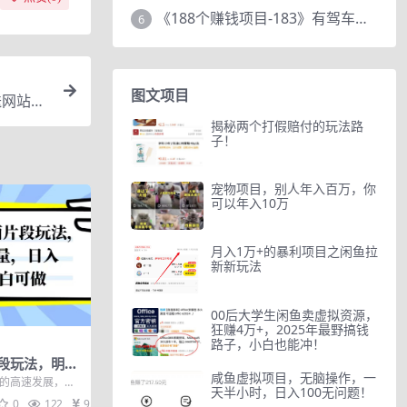
《188个赚钱项目-183》有驾车评项目，动动小手，复制粘贴赚44元！
6
图文项目
送网站赚
揭秘两个打假赔付的玩法路
子！
宠物项目，别人年入百万，你
可以年入10万
月入1万+的暴利项目之闲鱼拉
新新玩法
00后大学生闲鱼卖虚拟资源，
狂赚4万+，2025年最野搞钱
路子，小白也能冲！
段玩法，明星
咸鱼虚拟项目，无脑操作，一
0+，小白可
网的高速发展，短
天半小时，日入100无问题！
成为人们获取娱
0
122
9.9