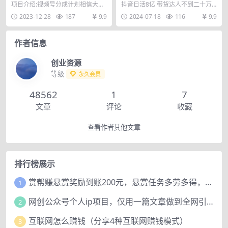
500+
频带货0粉起号，一个月即可
项目介绍:视频号分成计划相信大家
抖音日活8亿 带货达人不到二十万
爆单（156节）
都不陌生，今天给大家分享的是我
带货赚钱 给你抖音教学支撑 轻松日
2023-12-28
187
9.9
2024-07-18
116
9.9
们团队操作的一个玩...
赚3-5位数用...
作者信息
创业资源
等级
永久会员
48562
1
7
文章
评论
收藏
查看作者其他文章
排行榜展示
赏帮赚悬赏奖励到账200元，悬赏任务多劳多得，人人可做。
1
网创公众号个人ip项目，仅用一篇文章做到全网引流！
2
互联网怎么赚钱（分享4种互联网赚钱模式）
3