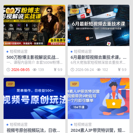
VIP
VIP
短视频运营
短视频运营
500万粉博主影视解说实战课
6月最新短视频去重技术课，
｜独家爆款私藏思路，AI文案
适配可灵即梦快手Omni视频
一、课程内容简介 本套500W粉博
6月大佬独家短视频深层去重技术系
剪映PR剪辑发布全流程教学
号，分镜底层重构规避平台查
主电影解说实战课，专为零基础影
统课适配可灵即梦快手视频号，从
2026-08-05
139
9.9
2026-06-24
102
9.9
重
视赛道创作者打造...
分镜底层重构规避查...
VIP
VIP
短视频运营
短视频运营
视频号原创视频玩法，日收益
2024素人IP带货特训营，短视