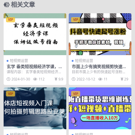
相关文章
VIP
VIP
短视频运营
短视频运营
玄学 垂类短视频经济学课，保
市面上少有搞笑视频剪快速起
姆级做号指南（8节课）
号课程，手把手教你找素材剪
课程内容： 玄学垂类短视频经济学
目前市面上少有的快速起号涨粉教
辑起号
课第一节.mp4 玄学垂类短视频经济
学，手把手教你找素材，剪辑，让
2024-01-30
112
9.9
2022-10-12
11
29
学课第七节....
你在短时间内快速起号...
VIP
VIP
短视频运营
短视频运营