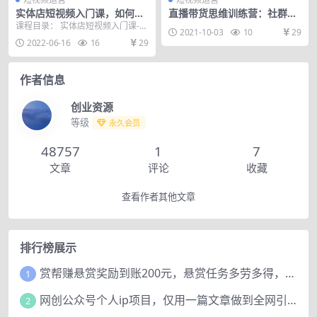
实体店短视频入门课，如何拍
直播带货思维训练营：社群
摄剪辑思路投豆荚价值999元
+短视频+直播带货：一场直播
课程目录： 实体店短视频入门课-拍
2021-10-03
10
29
收入10万
摄.mp4 实体店短视频入门课-平台
2022-06-16
16
29
底层逻辑解...
作者信息
创业资源
等级
永久会员
48757
1
7
文章
评论
收藏
查看作者其他文章
排行榜展示
赏帮赚悬赏奖励到账200元，悬赏任务多劳多得，人人可做。
1
网创公众号个人ip项目，仅用一篇文章做到全网引流！
2