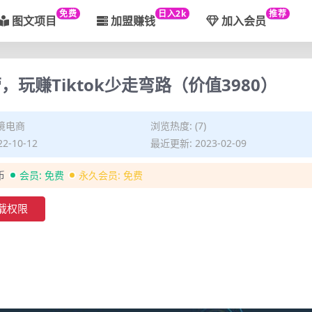
免费
日入2k
推荐
图文项目
加盟赚钱
加入会员
，玩赚Tiktok少走弯路（价值3980）
境电商
浏览热度: (7)
2-10-12
最近更新: 2023-02-09
币
会员:
免费
永久会员:
免费
载权限