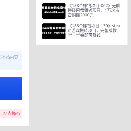
《188个赚钱项目-062》无脑
搬砖网盘赚钱项目，1万次点
击躺赚2000元
《188个赚钱项目-130》stea
m游戏搬砖项目，完整版教
学，学会即可赚钱
布本站内容
点赞(
0
)