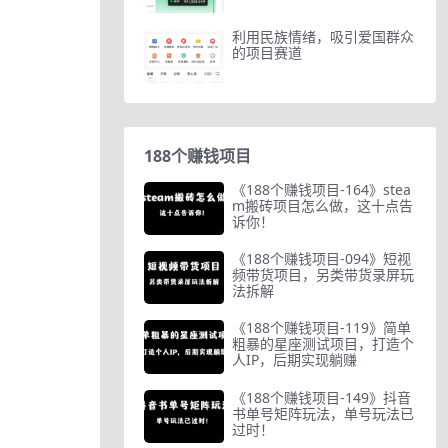
利用民族情绪，吸引爱国群众
的项目赛道
188个赚钱项目
《188个赚钱项目-164》stea
m搬砖项目怎么做，这十点告
诉你！
《188个赚钱项目-094》短视
频带货项目，另类带货录屏玩
法拆解
《188个赚钱项目-119》简单
粗暴的星座测试项目，打造个
人IP，后期实现躺赚
《188个赚钱项目-149》抖音
书单号矩阵玩法，单号玩法已
过时！