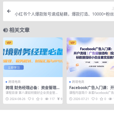
小红书个人爆款账号速成秘籍，爆款打造、10000+粉
秘诀（价值5
相关文章
VIP
VIP
跨境电商
跨境电商
跨境 财务经理必备：资金管理、
Facebook广告入门课：
税务规划、财报汇报与IPO实战
程｜广告层级结构｜投放
课程目录 第八课如何做好企业资金管理.
课程内容简介 本套Facebook广
据指标小白全套实操教学
mp4 第九课境外ODI备案详解.mp4 ...
程专为跨境小白打造，从零拆解
2024-08-26
0
0
117
9.9
2026-07-21
0
0
告...