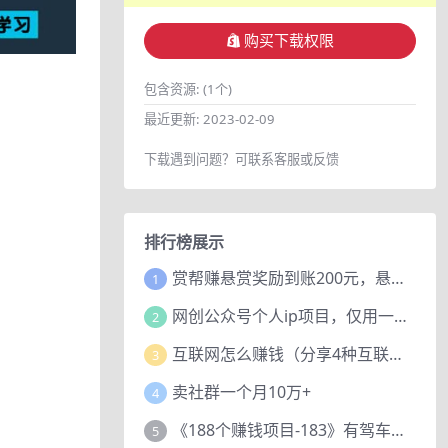
购买下载权限
包含资源:
(1个)
最近更新:
2023-02-09
下载遇到问题？可联系客服或反馈
排行榜展示
赏帮赚悬赏奖励到账200元，悬赏任务多劳多得，人人可做。
1
网创公众号个人ip项目，仅用一篇文章做到全网引流！
2
互联网怎么赚钱（分享4种互联网赚钱模式）
3
卖社群一个月10万+
4
《188个赚钱项目-183》有驾车评项目，动动小手，复制粘贴赚44元！
5