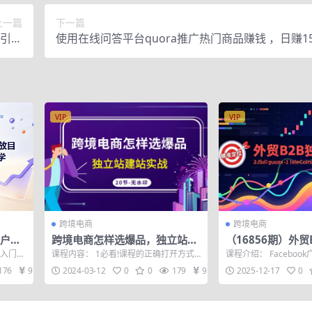
上一篇
下一篇
丝引流
使用在线问答平台quora推广热门商品赚钱 ，日赚1
99）
元！
VIP
VIP
跨境电商
跨境电商
开户流
跨境电商怎样选爆品，独立站建
（16856期）外贸
目标数
站实战（20节高清无水印课）
课，Facebook
告入门教
课程内容： 1必看!课程的正确打开方式.
课程介绍： Facebo
互动广告、精准定
脸书广
mp4 2选品第一课,mp4 3选品第二...
询盘的外贸独立获客系
176
9.9
2024-03-12
0
0
179
9.9
2025-12-17
0
习...
盘系统