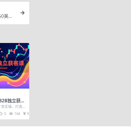
50美
B2B独立获客
主页搭建、消息
ok广告实操，打造高
位，打造高询
统，你将系统学
0
164
9.9