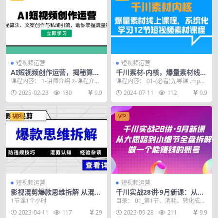
短视频运营
短视频运营
AI短视频创作运营，揭秘算
千川素材-内核，爆量素材线上
法、文案创作与私域引流，助
课程，系统化学习12节短视频
课程内容： 1-讲师介绍 2-课程介绍
课程内容： 01-(必看)先导课 .mp4
你掌握流量密码
素材课程
3-11什么是新媒体AI 4-12揭秘短...
02-01.素材分类以及爆款元素.m...
2025-02-23
180
9.9
2024-07-11
112
9.9
VIP
VIP
短视频运营
短视频运营
影视混剪爆款思维拆解 从混剪
千川实战28讲·9月新课：从大
认知到0粉小号案例 讲防违规
思路到小细节全盘拆解，做一
1节课1个小时
目录： 01_第1节、消耗、转化成
技巧 各类问题解决
个能赚钱的账号
本、出价之间的关系 02第2节、点
2023-04-11
117
29
2023-09-28
211
9.9
击率、转化率...