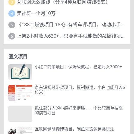
互联网怎么赚钱（分享4种互联网赚钱模式）
3
卖社群一个月10万+
4
《188个赚钱项目-183》有驾车评项目，动动小手，复制粘贴赚44元！
5
上架2小时收入630+，只要有手就能做的AI搞钱项目，奶奶看完都能学会!
6
图文项目
小红书商单项目：保姆级教程，稳定月入3000+
京东短视频带货项目，复制搬运，小白也能月入5
位米！
抓住部分人的小癖好来捞钱，一个比较简单枯燥
的搞钱项目
互联网倒爷搬砖项目，闲鱼无货源另类玩法