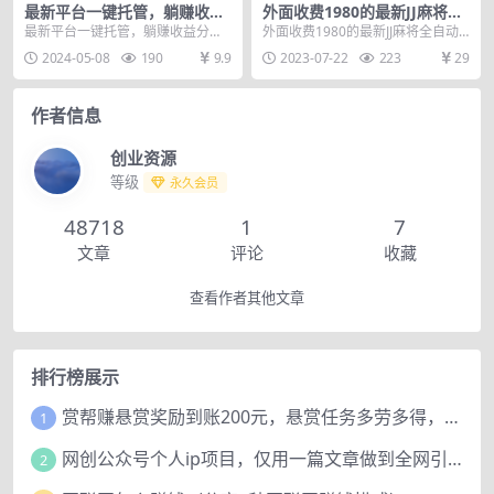
最新平台一键托管，躺赚收益
外面收费1980的最新JJ麻将全
分成 配合管道收益，日产无上
自动撸话费挂机项目，单机收
最新平台一键托管，躺赚收益分成
外面收费1980的最新JJ麻将全自动
限
益200+
配合管道收益，日产无上限 新平
撸话费挂机项目，单机收益200+
2024-05-08
190
9.9
2023-07-22
223
29
台，多玩法，课程我...
【挂机脚本+...
作者信息
创业资源
等级
永久会员
48718
1
7
文章
评论
收藏
查看作者其他文章
排行榜展示
赏帮赚悬赏奖励到账200元，悬赏任务多劳多得，人人可做。
1
网创公众号个人ip项目，仅用一篇文章做到全网引流！
2