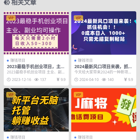
相关文章
VIP
VIP
赚钱项目
赚钱项目
2023最稳手机创业项目，主
2024最新风口项目来袭，抓住
业、副业均可操作，每天只需
机会，0成本一部手机日入100
2023最稳手机创业项目 主业、副业
今天给大家带来2024的一种新项
2小时，日收入50~300+
0+，只需无脑复…
均可操作 每天只需2小时，无实际
目，通过以前的老项目升级过来
2023-12-16
137
9.9
2024-04-10
140
9.9
限制，随时可...
的，只需复制粘贴，每...
VIP
VIP
赚钱项目
赚钱项目