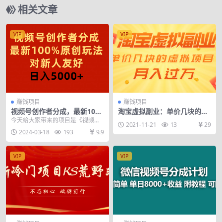
相关文章
VIP
VIP
赚钱项目
赚钱项目
视频号创作者分成，最新10
淘宝虚拟副业：单价几块的虚
0%原创玩法，对新人友好，
拟项目 月入过万（赠送50G淘
今天给大家带来的项目是《视频号
2021-11-21
13
29
日入5000+
宝虚拟资料网盘）
创作者分成，最新100%原创玩法，
2024-03-18
193
9.9
对新人友好，日入...
VIP
VIP