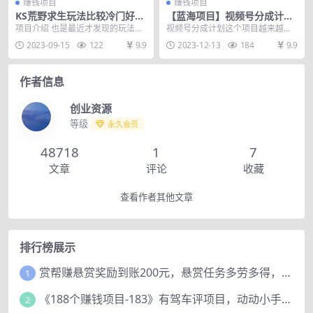
赚钱项目
赚钱项目
KS荒野求生玩法比较冷门好做
【蓝海项目】视频号分成计
（教程详细+带素材）
划，单天收益8000+，附玩法
项目介绍 也是最近才发现的玩法挺
视频号分成计划这个项目越来越火
教程！
冷门的一个项目做的人还不是很多
了，做的人也越来越多，原因就是
2023-09-15
122
9.9
2023-12-13
184
9.9
现在外面卖890的...
项目太简单，收益太猛...
作者信息
创业资源
等级
永久会员
48718
1
7
文章
评论
收藏
查看作者其他文章
排行榜展示
赏帮赚悬赏奖励到账200元，悬赏任务多劳多得，人人可做。
1
《188个赚钱项目-183》有驾车评项目，动动小手，复制粘贴赚44元！
2