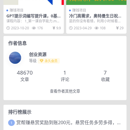
赚钱项目
赚钱项目
GPT提示词编写提升课，0基
冷门高需求，奥特曼生日祝福
础无门槛，从悉维到行动，30
视频，零基础制作全套教程，
课程内容： 1_第一课自学能力.mp4
是的你没有看错，利用小时候看的
天16个课时
日入700+【附素材】
2_第二课表达能力.mp4 3_第三课
奥特曼也能赚到？确定以及肯定，
2023-10-20
176
9.9
2023-04-29
108
29
逻...
不得不说就像前段时候...
作者信息
创业资源
等级
永久会员
48670
1
7
文章
评论
收藏
查看作者其他文章
排行榜展示
赏帮赚悬赏奖励到账200元，悬赏任务多劳多得，人人可做。
1