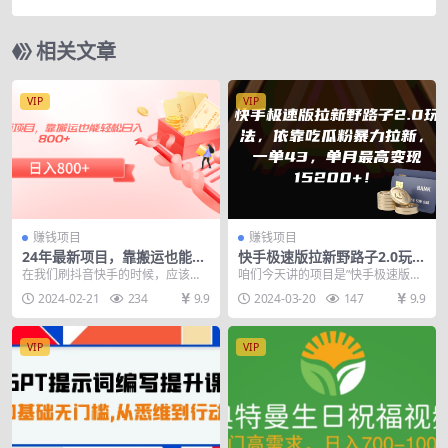
文精细化玩法，每天收益300+
相关文章
VIP
VIP
赚钱项目
赚钱项目
24年最新项目，靠搬运也能轻
快手极速版拉新野路子2.0玩
松日入800+
法，依靠吃瓜粉暴力拉新，一
在我们刷抖音快手的时候，应该刷
咱们今天讲的项目是”快手极速版拉
单43，单月最高变…
到过在白板写一些字，然后拿个笔
新野路子2.0玩法，依靠吃瓜粉暴力
2024-02-21
234
9.9
2024-03-20
147
9.9
在那里画画，配个音讲...
拉新，一单43...
VIP
VIP