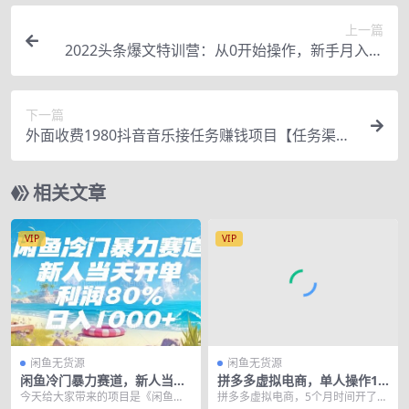
上一篇
2022头条爆文特训营：从0开始操作，新手月入过
万（16节课时）
下一篇
外面收费1980抖音音乐接任务赚钱项目【任务渠道
+详细教程】
相关文章
VIP
VIP
闲鱼无货源
闲鱼无货源
闲鱼冷门暴力赛道，新人当天
拼多多虚拟电商，单人操作10
开单，利润80%，日入1000+
家店，单店日盈利100+
今天给大家带来的项目是《闲鱼冷
拼多多虚拟电商，5个月时间开了1