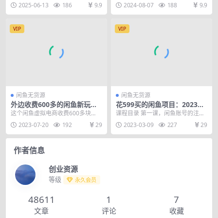
门暴力赛道，新人当天开单，利润8
2个店铺，所有店铺都实现了日利润
2025-06-13
186
9.9
2024-08-07
188
9.9
0%，日入1000...
100+ 另外就...
VIP
VIP
闲鱼无货源
闲鱼无货源
外边收费600多的闲鱼新玩法
花599买的闲鱼项目：2023最
虚似电商之拼多多助力项目，
新闲鱼实战课，单号日入300+
这个闲鱼虚拟电商收费600多块
课程目录 第一课，闲鱼账号的注意
单号100-300元
（7节课）
钱，今天就给大家完整的解析下项
事项 第二课，闲鱼该不该养号，如
2023-07-20
192
29
2023-03-09
227
29
目的整体操作步骤。 ...
何养号 第三课，...
作者信息
创业资源
等级
永久会员
48611
1
7
文章
评论
收藏