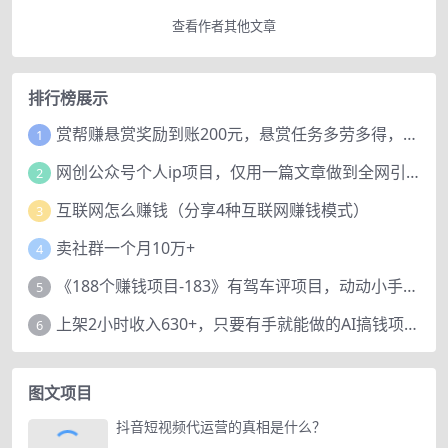
查看作者其他文章
排行榜展示
赏帮赚悬赏奖励到账200元，悬赏任务多劳多得，人人可做。
1
网创公众号个人ip项目，仅用一篇文章做到全网引流！
2
互联网怎么赚钱（分享4种互联网赚钱模式）
3
卖社群一个月10万+
4
《188个赚钱项目-183》有驾车评项目，动动小手，复制粘贴赚44元！
5
上架2小时收入630+，只要有手就能做的AI搞钱项目，奶奶看完都能学会!
6
图文项目
抖音短视频代运营的真相是什么？