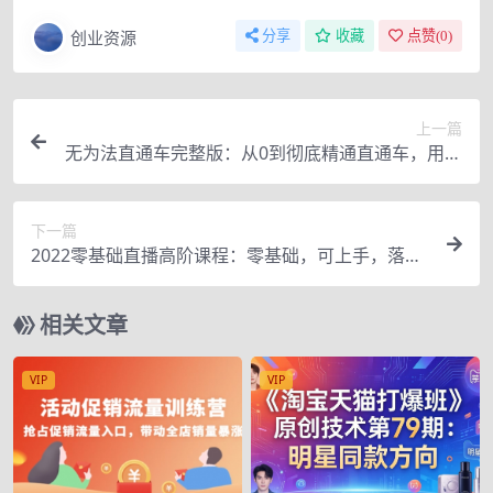
创业资源
分享
收藏
点赞(
0
)
上一篇
无为法直通车完整版：从0到彻底精通直通车，用无
为法思维，永远不会亏损
下一篇
2022零基础直播高阶课程：零基础，可上手，落地
实操，简单易学（43节课）
相关文章
VIP
VIP