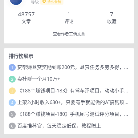
等级
永久会员
48757
1
7
文章
评论
收藏
查看作者其他文章
排行榜展示
赏帮赚悬赏奖励到账200元，悬赏任务多劳多得，人人可做。
1
卖社群一个月10万+
2
《188个赚钱项目-183》有驾车评项目，动动小手，复制粘贴赚44元！
3
上架2小时收入630+，只要有手就能做的AI搞钱项目，奶奶看完都能学会!
4
《188个赚钱项目-180》手机尾号测试评分项目，短视频直播日赚200+
5
百度推荐官，每天稳定低保，教程赠上
6