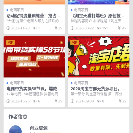
电商项目
电商项目
活动促销流量训练营：抢占促
《淘宝天猫打爆班》原创技术
销流量入口，带动全店销量暴
第79期：明星同款方向
“大促”是每个电商人都为之狂欢的节
课程内容简介 本课程是《淘宝天猫
涨
日 每次大促平台流量都会达到峰值
打爆班》原创技术第79期，聚焦“明
2022-11-20
11
29
2026-03-22
151
9.9
每次大促用户...
星同款方向”爆...
VIP
VIP
电商项目
电商项目
电商带货实操58节课，爆款选
2020淘宝店群无货源项目，独
品，豆荚投放，0-1的搭建
家蓝海操作，月入50000+（课
12年电商 7年管理经验 抖音电商带
第一部分.淘宝基础课程 第二部分.
程+工具资料）
货初级班，58节课 筛选赛道 对标达
蓝海选品 第三部分.高级课，查缺补
2022-10-26
6
29
2021-09-08
8
29
人 对...
漏，慎重点 ...
作者信息
创业资源