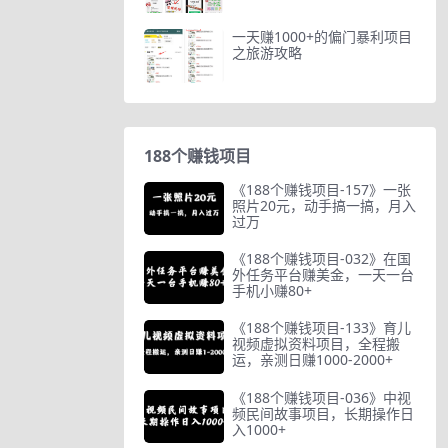
一天赚1000+的偏门暴利项目
之旅游攻略
188个赚钱项目
《188个赚钱项目-157》一张
照片20元，动手搞一搞，月入
过万
《188个赚钱项目-032》在国
外任务平台赚美金，一天一台
手机小赚80+
《188个赚钱项目-133》育儿
视频虚拟资料项目，全程搬
运，亲测日赚1000-2000+
《188个赚钱项目-036》中视
频民间故事项目，长期操作日
入1000+