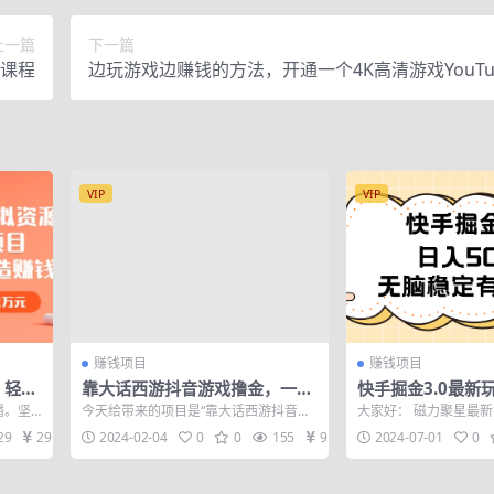
上一篇
下一篇
价课程
边玩游戏边赚钱的方法，开通一个4K高清游戏YouTu
道, 轻松月入6000美元
VIP
VIP
赚钱项目
赚钱项目
，轻松
靠大话西游抖音游戏撸金，一单
快手掘金3.0最新玩
收万元
30，利润高到难以把持，一部手
无脑稳定项目
播。坚
今天给带来的项目是“靠大话西游抖音游
大家好： 磁力聚星最
机即可操作…
道多推广
戏撸金，一单30，利润高到难以把持，
了，他的变现方式很简
29
29
2024-02-04
0
0
155
9.9
2024-07-01
0
一部手机...
播或者视频发...