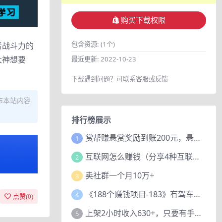
购买下载权限
包含资源:
(1个)
者战斗力的
大神想要
最近更新:
2022-10-23
。
下载遇到问题？可联系客服或反馈
布本站内容
排行榜展示
赏帮赚悬赏奖励到账200元，悬赏任务多劳多得，人人可做。
1
互联网怎么赚钱（分享4种互联网赚钱模式）
2
卖社群一个月10万+
3
《188个赚钱项目-183》有驾车评项目，动动小手，复制粘贴赚44元！
4
点赞(
0
)
上架2小时收入630+，只要有手就能做的AI搞钱项目，奶奶看完都能学会!
5