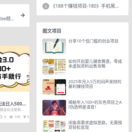
《188个赚钱项目-180》手机尾号测试评分项目，短视频直播日赚200+
6
be频
图文项目
分享10个低门槛的创业项目
如何开启婴儿辅食赛道，零成
本虚拟资料出售攻略
2025年月入5万的闷声发财的
暴利赚钱项目
揭秘年入100+的灰色项目之A
法日入500+
I伪造明星语音！
新撸金玩法更新
单，就是通过直
0
169
9.9
闲鱼高需求虚拟思路，无需囤
货轻松变现