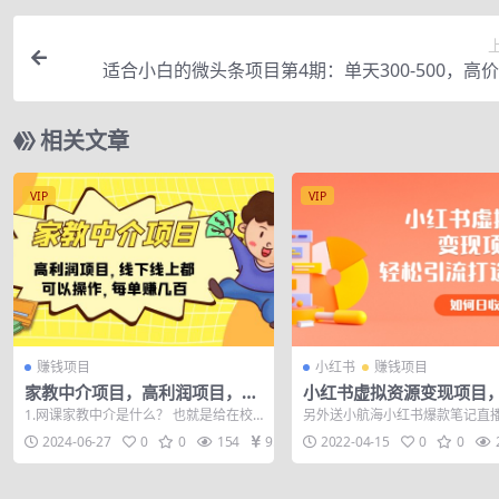
适合小白的微头条项目第4期：单天300-500，高
相关文章
VIP
VIP
赚钱项目
小红书
赚钱项目
家教中介项目，高利润项目，线
小红书虚拟资源变现项目
下线上都可以操作，每单赚几百
引流打造赚钱IP，如何日
1.网课家教中介是什么？ 也就是给在校
另外送小航海小红书爆款笔记直
大学生对接家长资源，让大学生利用本
持长期优质“种草”，线上其他渠
2024-06-27
0
0
154
9.9
2022-04-15
0
0
职能力针...
才是小红...