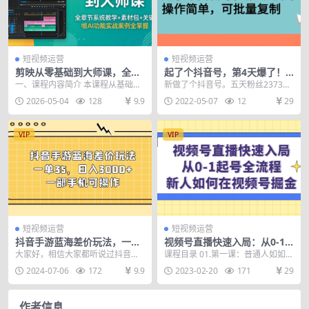
短视频运营
短视频运营
剪映从零基础到大师课，全章
起了个抖音号，第4天爆了！
节系统教学+素材包，关键帧A
操作简单，可批量复制
一、课程内容简介 本课程从基础操
新做了个抖音号。五天粉丝2373
I功能实战案例全掌握
作、剪辑工具、画面调节、音频文
个，播放破60万。 总共发布14个作
2026-05-04
128
9.9
2022-05-07
12
29
字、特效转场、专业...
品。 第一天...
VIP
VIP
短视频运营
短视频运营
抖音手游蓝海差价玩法，一单
视频号直播快速入局：从0-1
35，日入3000+，一部手机可
起号全流程，新人如何在视频
大家好，相信大家都听说过抖音游
课程目录 01.第一课：普通人如如何
操作
号掘金！
戏发行人计划，但是一般做视频的
在视频号掘金.mp4 02.第二节课：
2024-07-06
172
9.9
2023-02-20
171
29
收益都低的离谱，今天...
如何快...
作者信息