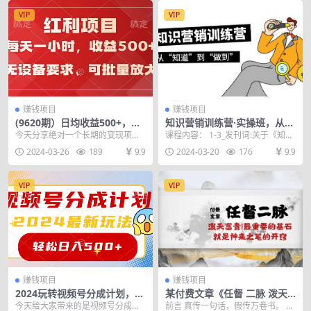
VIP
VIP
赚钱项目
赚钱项目
(9620期）日均收益500+，全
知识营销训练营·实操班，从
天24小时可操作，可批量放
“知道”到“做到”（36节课）
今天分享绝对一个长期的变现项
课程内容： 1-3_发刊词:关于《知识
大，稳定！
目，可以说只要平台在，这个项目
营销实战班》，我要向你老实交代
2024-03-26
189
9.9
2024-03-20
176
9.9
永远都不会过时 当天可...
三件事 |1...
VIP
VIP
赚钱项目
赚钱项目
2024玩转视频号分成计划，一
某付费文章《任督 二脉 泼天
键生成原创视频，收益翻倍的
富贵|最重要的基石 就是神来
今天给大家带来的是视频号分成计
前言 真传一句话，假传万卷书。 最