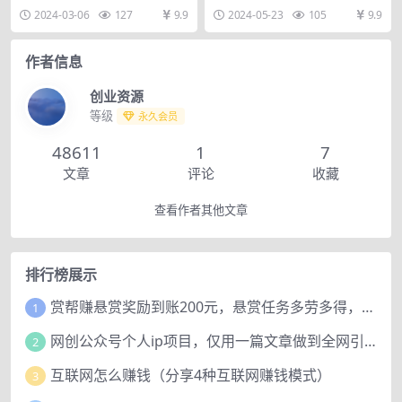
秘诀，日入500+
之笔的开窍|万字》
划2024年最新的高收益玩法，这个
本质的核心，也许就是几个字。
2024-03-06
127
9.9
2024-05-23
105
9.9
赛道目前做的人极...
但，有几人入心？...
作者信息
创业资源
等级
永久会员
48611
1
7
文章
评论
收藏
查看作者其他文章
排行榜展示
赏帮赚悬赏奖励到账200元，悬赏任务多劳多得，人人可做。
1
网创公众号个人ip项目，仅用一篇文章做到全网引流！
2
互联网怎么赚钱（分享4种互联网赚钱模式）
3