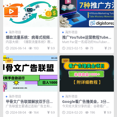
海外项目
海外项目
爆款流量系统：病毒式视频创
推广YouTube运营教程Tube
作+自动化盈利，告别盲目试
Mastery，每单净赚200美元
内容大纲： 《爆款流量系统》教会
Matt Par是一名成功的YouTuber，
错，打造可预期的稳定收入
您制作病毒式传播的视频内容，并
他同时运营了9个频道，并获得了百
2026-06-14
193
9.9
2023-02-15
73
29
将海量观看量转化为...
万...
VIP
VIP
海外项目
海外项目
甲骨文广告联盟解放双手日入
Google看广告撸美金，3分钟
1000+
到账2.5美元 单次拉新5美金，
广告联盟主要通过连接广告主和网
今天给大家分享的是：谷歌看广告
多号操作，日入1千+
站主或个）来赚钱，网站主或个人
撸美金，三分钟赚取2.5美元，可多
2024-08-04
164
9.9
2024-02-20
196
9.9
通过在自己的网站或平...
号批量操作。拉新...