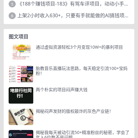
《188个赚钱项目-183》有驾车评项目，动动小手，复制粘贴赚44元！
5
上架2小时收入630+，只要有手就能做的AI搞钱项目，奶奶看完都能学会!
6
图文项目
通过虚拟资源轻松3个月变现10W+的暴利项目
胎教音乐直播玩法思路，每天稳定引流100+宝妈
粉！
两个朴实的项目闷声赚大钱
揭秘闷声发财的版权敲诈的灰色产业链！
揭秘我每天被动引流50+精准粉丝的秘密，学会了
年入6位数不是问题