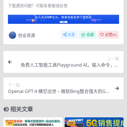
下载遇到问题？可联系客服或反馈
创业资源
分享
收藏
点赞(
0
)
上一篇
免费人工智能工具Playground AI，输入命令，实
现一键修图 – 无需基础
下一篇
Openai GPT-4 横空出世 – 微软Bing整合强大的GP
T-4语言模型
相关文章
VIP
VIP