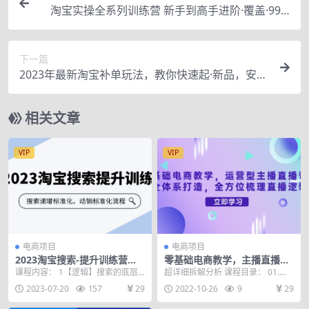
淘宝实操全系列训练营 新手到高手进阶·覆盖·99%
知识 看透·对手 学会运营
下一篇
2023年最新淘宝补单玩法，教你快速起·新品，安全
·不降权（18课时）
相关文章
VIP
VIP
电商项目
电商项目
2023淘宝搜索-提升训练营，
零基础电商教学，主播直播带
搜索-递增标准化，动销标准化
货全体系打造，全方位梳理直
课程内容： 1【逻辑】搜索的底层
超详细拆解分析 课程目录： 01.
流程（7节课）
播逻辑
逻辑及阶段.mp4 2【实操】搜索递
【学员福利】七玥老师答疑课（直
2023-07-20
157
29
2022-10-26
9
29
增超越实操表...
播2022-10...