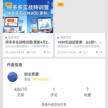
VIP
VIP
电商项目
电商项目
拼多多实战特训营(更新4月2
1688实战运营课：从0到1，5
4)：不管是新手入门或老商家
大基石构建盈利体系，打造高
4月24日重磅更新：卡双限时推流
课程目录 1-1688项目操作流程疏导
冲量，都有实操方法，跟着
效盈利店铺
玩法.mp4 4月19日重磅更新：手把
2-淘宝代销的5大成功基石 3-百单店
2026-04-24
194
9.9
2024-09-06
121
9.9
学，少走弯路
手教小二开...
铺...
作者信息
创业资源
等级
永久会员
48670
1
7
文章
评论
收藏
查看作者其他文章