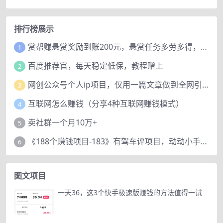
排行榜展示
赏帮赚悬赏奖励到账200元，悬赏任务多劳多得，人人可做。
1
百度推荐官，每天稳定低保，教程赠上
2
网创公众号个人ip项目，仅用一篇文章做到全网引流！
3
互联网怎么赚钱（分享4种互联网赚钱模式）
4
卖社群一个月10万+
5
《188个赚钱项目-183》有驾车评项目，动动小手，复制粘贴赚44元！
6
图文项目
一天36，这3个快手极速版赚钱的方法值得一试