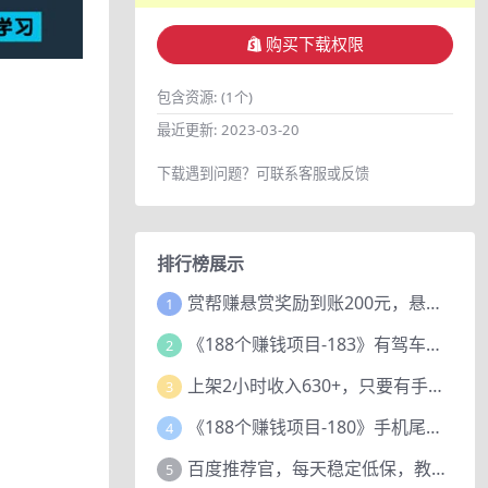
购买下载权限
包含资源:
(1个)
最近更新:
2023-03-20
下载遇到问题？可联系客服或反馈
排行榜展示
赏帮赚悬赏奖励到账200元，悬赏任务多劳多得，人人可做。
1
《188个赚钱项目-183》有驾车评项目，动动小手，复制粘贴赚44元！
2
上架2小时收入630+，只要有手就能做的AI搞钱项目，奶奶看完都能学会!
3
《188个赚钱项目-180》手机尾号测试评分项目，短视频直播日赚200+
4
百度推荐官，每天稳定低保，教程赠上
5