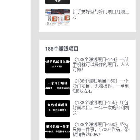
新手友好型的冷门项目月赚上
万
188个赚钱项目
《188个赚钱项目-144》一部
手机就可以操作的项目，人人
可做！
《188个赚钱项目-160》一个
冷门项目，无脑操作，一单利
润8块左右
《188个赚钱项目-156》红包
封面项目，一年一次的红利机
会！
《188个赚钱项目-100》坚持
只做一件事，1700+作品，带
货销售达60w+