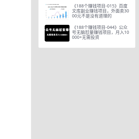
《188个赚钱项目-015》百度
文库副业赚钱项目，外面卖30
00元不是没有道理的
《188个赚钱项目-044》公众
号无脑怼量赚钱项目，月入10
000+无需投资