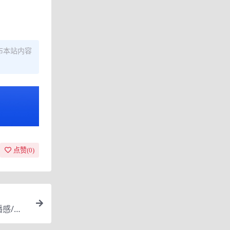
布本站内容
点赞(
0
)
播感/流