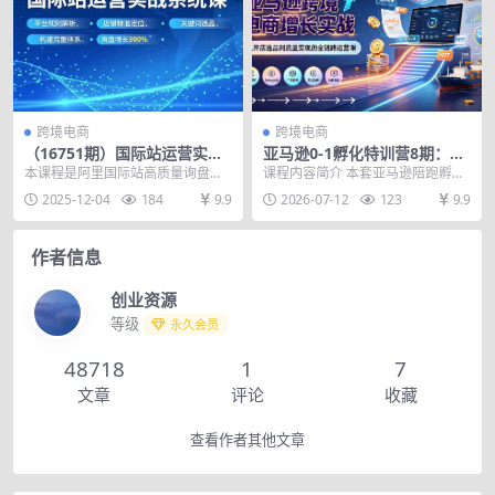
跨境电商
跨境电商
（16751期）国际站运营实战
亚马逊0-1孵化特训营8期：从
系统课，平台规则解析、店铺
注册风控到稳定日出千单实
本课程是阿里国际站高质量询盘增
课程内容简介 本套亚马逊陪跑孵化
精准定位、关键词选品，构建
战，规避审核封店风险，标准
长的系统实战课程，围绕构建完整
营8期为零基础新手全套落地课程，
2025-12-04
184
9.9
2026-07-12
123
9.9
完整体系询盘增长300%
化执行流程落地
运营框架与实现精准流...
由日出千单资深运...
作者信息
创业资源
等级
永久会员
48718
1
7
文章
评论
收藏
查看作者其他文章