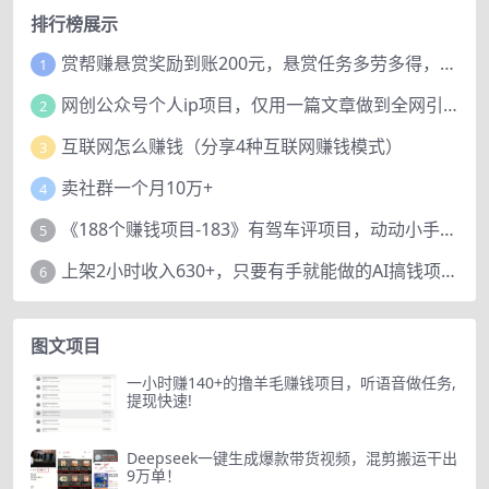
排行榜展示
赏帮赚悬赏奖励到账200元，悬赏任务多劳多得，人人可做。
1
网创公众号个人ip项目，仅用一篇文章做到全网引流！
2
互联网怎么赚钱（分享4种互联网赚钱模式）
3
卖社群一个月10万+
4
《188个赚钱项目-183》有驾车评项目，动动小手，复制粘贴赚44元！
5
上架2小时收入630+，只要有手就能做的AI搞钱项目，奶奶看完都能学会!
6
图文项目
一小时赚140+的撸羊毛赚钱项目，听语音做任务,
提现快速!
Deepseek一键生成爆款带货视频，混剪搬运干出
9万单！