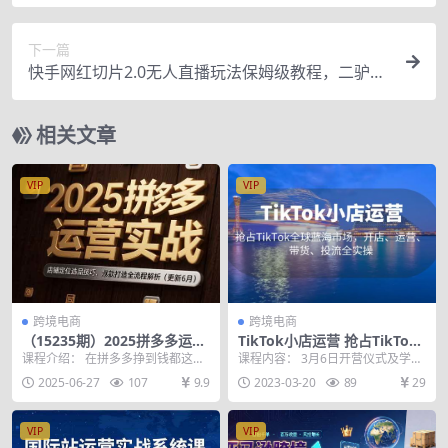
取 素材剪辑 视频制作等
下一篇
快手网红切片2.0无人直播玩法保姆级教程，二驴的
独家授权
相关文章
VIP
VIP
跨境电商
跨境电商
（15235期）2025拼多多运营
TikTok小店运营 抢占TikTok
实战：店铺定位选品技巧，爆
全球蓝海市场，开店、运营、
课程介绍： 在拼多多挣到钱都这么
课程内容： 3月6日开营仪式及学习
款打造全流程解析（更新6
带货、投流全实操
说，掌握着三个点就是掘金敲门
须知.mp4 3月8日shopify搭建快速
2025-06-27
107
9.9
2023-03-20
89
29
月）
砖，控制成本、规则了...
入...
VIP
VIP