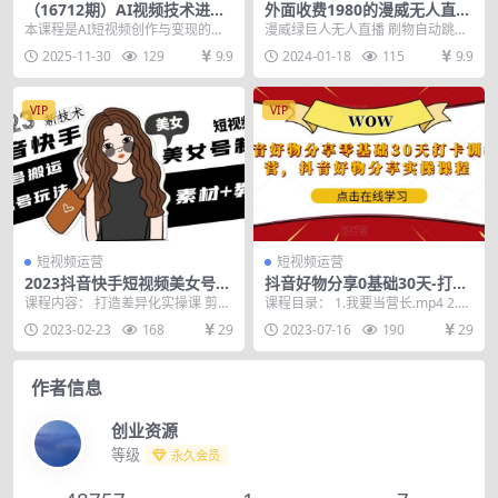
（16712期）AI视频技术进阶
外面收费1980的漫威无人直播
课，DeepSeek应用、AI绘
项目，小白轻松上手撸音浪收
本课程是AI短视频创作与变现的完
漫威绿巨人无人直播 刷物自动跳舞
画、数字人制作，技术驱动收
割器
整实战体系，涵盖AI工具应用、剪
无人直播必备 礼物刷不停 玩法吸金
2025-11-30
129
9.9
2024-01-18
115
9.9
益提升300%
辑技术、拍摄技巧...
教学详细 项...
VIP
VIP
短视频运营
短视频运营
2023抖音快手短视频美女号制
抖音好物分享0基础30天-打卡
作 美女号搬运新起号玩法 新
特训营，抖音好物分享实操课
课程内容： 打造差异化实操课 剪辑
课程目录： 1.我要当营长.mp4 2.我
技术(素材+教程)
程
混合剪视频教程 快速起号实操课30
对抖音的认知.mp4 3.做一个让别
2023-02-23
168
29
2023-07-16
190
29
集 文字教程...
人...
作者信息
创业资源
等级
永久会员