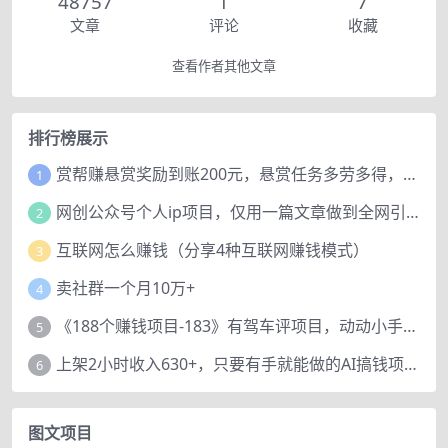
48757
1
7
文章
评论
收藏
查看作者其他文章
排行榜展示
赏帮赚悬赏奖励到账200元，悬赏任务多劳多得，人人可做。
1
网创公众号个人ip项目，仅用一篇文章做到全网引流！
2
互联网怎么赚钱（分享4种互联网赚钱模式）
3
卖社群一个月10万+
4
《188个赚钱项目-183》有驾车评项目，动动小手，复制粘贴赚44元！
5
上架2小时收入630+，只要有手就能做的AI搞钱项目，奶奶看完都能学会!
6
图文项目