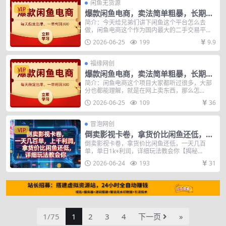
闲鱼无货源
VIP
爆款闲鱼电商，卖法简单粗暴，长期稳
定可做，一单利润300
简介：今天给兄弟们讲下闲鱼这个平台怎么去
做，闲鱼电商这个作为国内最大的二手交易平...
2026-06-25
199
9.9
福缘网创
VIP
爆款闲鱼电商，卖法简单粗暴，长期稳
定可做，一单利润300
简介：闲鱼电商这个项目大家都听过很多，大部
分也都能理解，就是在网上卖东西，那么怎...
2026-06-25
109
36
冒泡网创
VIP
倒卖影视卡卷，拿货价比闲鱼还低，一
天几百单，单日1k+利润，详细玩法教
倒卖影视卡卷，拿货价比闲鱼还低，一天几百
单，单日1k+利润，详细玩法教会你【揭秘...
会你【揭秘】
2026-06-24
193
31
1/75
1
2
3
4
下一页
»