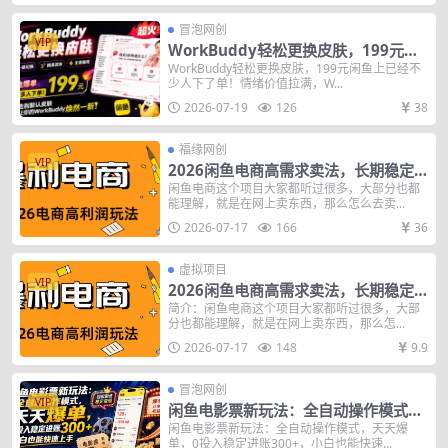
冒泡网创
VIP
WorkBuddy轻松更换皮肤，199元闲
鱼上已经不少人下了单！情绪价值拉
WorkBuddy轻松更换皮肤，199元闲鱼上已经不
少人下了单！情绪价值拉满，W...
满，WorkBuddy Theme Manager
2026-07-19
126
38
福缘网创
VIP
2026闲鱼电商高需求卖法，长期稳定
可做，一单利润300
闲鱼电商这个项目大家都听过很多，大部分也都
能理解，就是在网上卖东西，那么怎么去卖...
2026-07-17
166
36
虚拟项目
VIP
2026闲鱼电商高需求卖法，长期稳定
可做，一单利润300
简介：闲鱼电商这个项目大家都听过很多，大部
分也都能理解，就是在网上卖东西，那么怎...
2026-07-17
148
9.9
冒泡网创
VIP
闲鱼电影票新玩法：全自动操作模式，
天天爆单，0投入稳定进账300+，小白
闲鱼电影票新玩法：全自动操作模式，天天爆
单，0投入稳定进账300+，小白也能快速...
也能快速上手【揭秘】