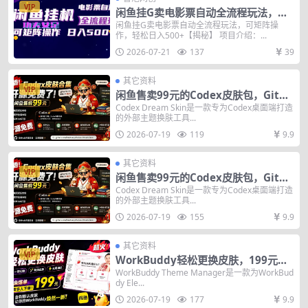
VIP
闲鱼挂G卖电影票自动全流程玩法，可
矩阵操作，轻松日入500+【揭秘】
闲鱼挂G卖电影票自动全流程玩法，可矩阵操
作，轻松日入500+【揭秘】 项目介绍：...
2026-07-21
137
39
其它资料
VIP
闲鱼售卖99元的Codex皮肤包，GitHu
b 免费开源了！让你的codex变成精美
Codex Dream Skin是一款专为Codex桌面端打造
的外部主题换肤工具...
界面 Codex Dream Skin
2026-07-19
119
9.9
其它资料
VIP
闲鱼售卖99元的Codex皮肤包，GitHu
b 免费开源了！让你的codex变成精美
Codex Dream Skin是一款专为Codex桌面端打造
的外部主题换肤工具...
界面 Codex Dream Skin
2026-07-19
155
9.9
其它资料
VIP
WorkBuddy轻松更换皮肤，199元闲
鱼上已经不少人下了单！情绪价值拉
WorkBuddy Theme Manager是一款为WorkBud
dy Ele...
满，WorkBuddy Theme Manager
2026-07-19
177
9.9