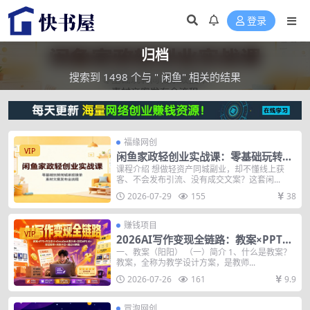
登录
归档
搜索到 1498 个与 " 闲鱼" 相关的结果
福缘网创
VIP
闲鱼家政轻创业实战课：零基础玩转同
城家政接单，素材文案发布全流程
课程介绍 想做轻资产同城副业，却不懂线上获
客、不会发布引流、没有成交文案？这套闲...
2026-07-29
155
38
赚钱项目
VIP
2026AI写作变现全链路：教案×PPT×
作业设计×DeepSeek提示词×豆包WPS
一、教案（阳阳） （一）简介 1、什么是教案？
教案，全称为教学设计方案，是教师...
AI×淘宝接单×闲鱼开店×通过AI賺钱
2026-07-26
161
9.9
冒泡网创