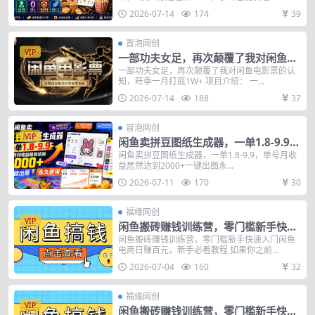
2026-07-14
174
39
冒泡网创
VIP
一部功夫女足，再次颠覆了我对闲鱼电
影票的认知，旺季一月打底1W+
一部功夫女足，再次颠覆了我对闲鱼电影票的认
知，旺季一月打底1W+ 项目介绍： 一...
2026-07-14
188
37
冒泡网创
VIP
闲鱼卖拼豆图纸生成器，一单1.8-9.9，
单号月收益居然达到2000+一键出图永
闲鱼卖拼豆图纸生成器，一单1.8-9.9，单号月收
益居然达到2000+一键出图永...
久使用
2026-07-11
170
30
福缘网创
VIP
闲鱼搬砖赚钱训练营，零门槛新手快速
入门闲鱼电商日赚百元，新手必看教程
闲鱼搬砖赚钱训练营，零门槛新手快速入门闲鱼
电商日赚百元，新手必看教程 如果你之前...
2026-07-04
160
32
福缘网创
VIP
闲鱼搬砖赚钱训练营，零门槛新手快速