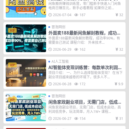
入门闲鱼电商日赚百元，新手必看教程
闲鱼搬砖赚钱训练营，零门槛新手快速入门闲鱼
电商日赚百元，新手必看教程 如果你之前...
2026-07-04
187
32
冒泡网创
VIP
外面卖188最新闲鱼解封教程，成功率
90%，有需要自己测试
外面卖188最新闲鱼解封教程，成功率90%，有
需要自己测试 课程介绍： 外来技术...
2026-06-29
162
32
AI人工智能
VIP
AI智能体变现训练营：每款单次利润40
-100+，闲鱼小红书公众号多平台分
项目介绍： 一、为什么选择智能体变现？ 在当下
副业项目越来越卷的环境下，很多人不...
发，月赚10000+
2026-06-28
172
9.9
冒泡网创
VIP
闲鱼家政副业项目，无需门店，低成本
启动，高利润低竞争，玩法简单，月入
闲鱼家政副业项目，无需门店，低成本启动，高
利润低竞争，玩法简单，月入1W+ 课程...
1W+
2026-06-27
154
31