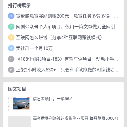
排行榜展示
赏帮赚悬赏奖励到账200元，悬赏任务多劳多得，人人可做。
1
网创公众号个人ip项目，仅用一篇文章做到全网引流！
2
互联网怎么赚钱（分享4种互联网赚钱模式）
3
卖社群一个月10万+
4
《188个赚钱项目-183》有驾车评项目，动动小手，复制粘贴赚44元！
5
上架2小时收入630+，只要有手就能做的AI搞钱项目，奶奶看完都能学会!
6
图文项目
信息差项目，一单66.6
高考后暴利赚钱的虚拟副业项目,每月躺赚5000+!