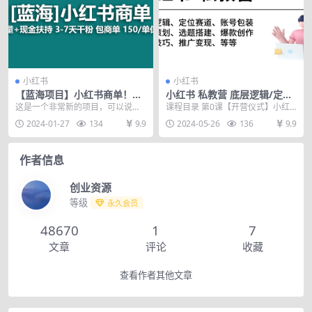
小红书
小红书
【蓝海项目】小红书商单！长
小红书 私教营 底层逻辑/定位
期稳定 7天变现 商单一口价包
赛道/账号包装/涨粉变现/月变
这是一个非常新的项目，可以说是
课程目录 第0课【开营仪式】小红
分配 轻松月入过万
现10w+等等-41节
小红书目前最蓝海的项目，没有之
书私教营的正确打开方式mp4 第1
2024-01-27
134
9.9
2024-05-26
136
9.9
一，效果非常牛，成功...
课【平台解读】...
作者信息
创业资源
等级
永久会员
48670
1
7
文章
评论
收藏
查看作者其他文章