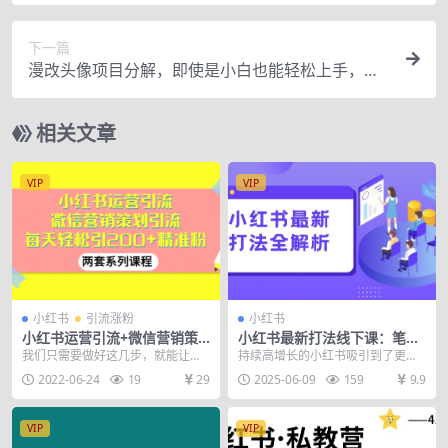
实操课程）
下一篇
漫改头像项目分解，即使是小白也能轻松上手，仅
需一部手机即可
相关文章
VIP
VIP
小红书
引流涨粉
小红书
小红书运营引流+微信营销策
小红书最新打法线下课：笔记
划引流，每天轻松引200+精准
生产+评论运营，打造标准化
我们只需要做好这几步，就能让你
持续高增长的小红书吸引到了更多
粉
流量增长引擎
每天轻松获得100+精准粉丝的方
商家的关注，独具特色的「郑州打
2022-06-24
19
29
2025-06-09
159
9.9
法！【视频教程】 ...
法」成为行业的追捧对...
VIP
VIP