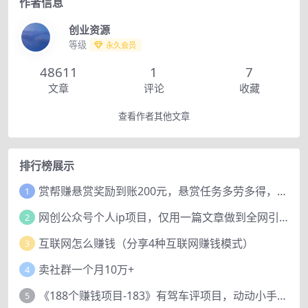
作者信息
创业资源
等级
永久会员
48611
1
7
文章
评论
收藏
查看作者其他文章
排行榜展示
赏帮赚悬赏奖励到账200元，悬赏任务多劳多得，人人可做。
1
网创公众号个人ip项目，仅用一篇文章做到全网引流！
2
互联网怎么赚钱（分享4种互联网赚钱模式）
3
卖社群一个月10万+
4
《188个赚钱项目-183》有驾车评项目，动动小手，复制粘贴赚44元！
5