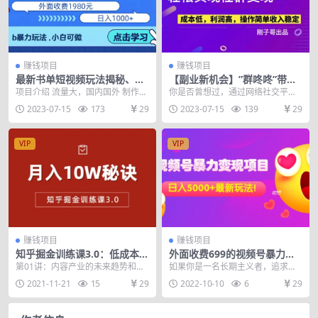
赚钱项目
赚钱项目
最新书单短视频玩法揭秘、玩
【副业新机会】”群咚咚”带你0
好一天轻松4位数、简单暴利
成本赚钱，轻松实现社群变
项目介绍 流量大，国内国外 制作简
你是否曾想过，通过网络社交平台
现！
单，时间少 多平台多号，手机即可
赚取额外的收入？ 你是否期待有一
2023-07-15
173
29
2023-07-15
139
29
项目操作流程...
款产品，能让你不需...
VIP
VIP
赚钱项目
赚钱项目
知乎掘金训练课3.0：低成本，
外面收费699的视频号暴力变
可复制，流水线化先进操作模
现项目，日入5000+，简单易
第01讲：内容产业的未来趋势和内
如果你是一名长期主义者，追求持
式 月入10W秘诀
操作当天见效果
容变现的底层逻辑 第02讲：为什么
续长久的正规管道收益，我建议你
2021-11-21
15
29
2022-10-10
6
29
要在知乎赚钱 ...
好好学习视频号倒流公...