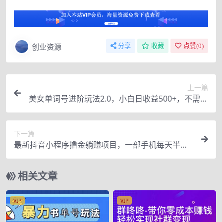
创业资源
分享
收藏
点赞(
0
)
上一篇
美女单词号进阶玩法2.0，小白日收益500+，不需要
剪辑基础，百分百过原创
下一篇
最新抖音小程序撸金躺赚项目，一部手机每天半小
时，单个作品变现1300+
相关文章
VIP
VIP