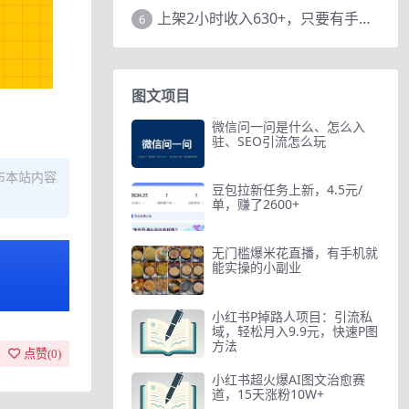
上架2小时收入630+，只要有手就能做的AI搞钱项目，奶奶看完都能学会!
6
图文项目
微信问一问是什么、怎么入
驻、SEO引流怎么玩
布本站内容
豆包拉新任务上新，4.5元/
单，赚了2600+
无门槛爆米花直播，有手机就
能实操的小副业
小红书P掉路人项目：引流私
域，轻松月入9.9元，快速P图
方法
点赞(
0
)
小红书超火爆AI图文治愈赛
道，15天涨粉10W+