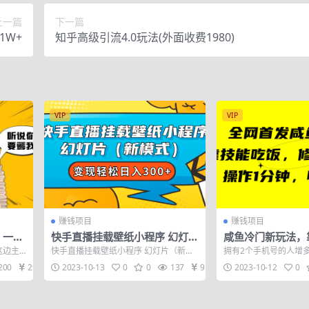
上一篇
下一篇
1W+
知乎高级引流4.0玩法(外面收费1980)
VIP
VIP
赚钱项目
赚钱项目
，一件
快手直播挂载壁纸小程序 幻灯片
咸鱼冷门新玩法，
+。
（新模式）变现轻松日入300+
饭”，修改流量套
这边主
快手直播挂载壁纸小程序 幻灯片（新模
拥有2个手机号的人增
钟，收益50+
,赚取
式）变现轻松日入300+
号使用频率大幅降低，
200
29
2023-10-13
0
0
137
9.9
2023-10-12
0
(绑定了各...