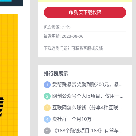
购买下载权限
包含资源:
(1个)
最近更新:
2023-08-06
下载遇到问题？可联系客服或反馈
排行榜展示
赏帮赚悬赏奖励到账200元，悬赏任务多劳多得，人人可做。
1
网创公众号个人ip项目，仅用一篇文章做到全网引流！
2
互联网怎么赚钱（分享4种互联网赚钱模式）
3
卖社群一个月10万+
4
《188个赚钱项目-183》有驾车评项目，动动小手，复制粘贴赚44元！
5