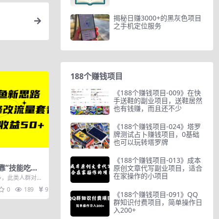
揭秘日赚3000+的黑灰色项目
之手机定位服务
188个赚钱项目
《188个赚钱项目-009》在快
手送鞋的副业项目，送鞋居然
也有钱赚，而且还不少
《188个赚钱项目-024》塔罗
牌测试占卜赚钱项目，0基础
也可以玩转塔罗牌
《188个赚钱项目-013》成本
靠“技能吃
原创文章代写副业项目，适合
在家操作的小项目
餐，操作1分
多，此类人群对老
但由于各种原因
0
189
9.9
《188个赚钱项目-091》QQ
群知识付费项目，简单操作日
入200+