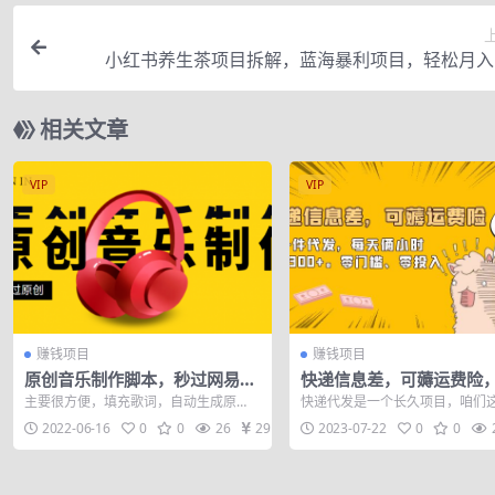
小红书养生茶项目拆解，蓝海暴利项目，轻松月入
相关文章
VIP
VIP
赚钱项目
赚钱项目
原创音乐制作脚本，秒过网易云
快递信息差，可薅运费险
腾讯音乐人原创，一单几十块
代发，每天俩小时轻松300
主要很方便，填充歌词，自动生成原
快递代发是一个长久项目，咱们
零门槛、零投入
创，过抖音网易云音乐人没问题 用处：
要是通过闲鱼，发布代发快递商品
2022-06-16
0
0
26
29
2023-07-22
0
0
淘宝、拼多多...
差价。也可...