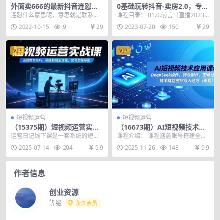
外面卖666的最新抖音连怼技
0基础玩转抖音-卖房2.0，专业
术，抖音轻松上热门，别再被
团队领跑你的卖房之路，短视
连怼什么意思呢，意思就是联系不
课程目录： 01.0.前言（直播2023.0
割了
频地产号如何变现
停的在抖音上去发视频，去发同一
5.21）.mp4 02.1.房产人...
2022-10-15
9
29
2023-07-20
150
29
个视频！有很多人就问...
VIP
VIP
短视频运营
短视频运营
（15375期）短视频运营实战
（16673期）AI短视频技术应
课，选题策划技巧，拍摄剪辑
用课程，DeepSeek操作、特
运营日记线下课是一套系统的短视
课程介绍： 课程涵盖账号搭建全流
全流程，起号思维导图
效制作、图像处理，技术赋能
频运营实战课程，聚焦内容创作全
程（主页五件套优化、爆款选题策
2025-07-14
204
9.9
2025-11-26
148
9.9
创作月入过万（更新）
流程。核心模块包括：...
略）与视觉设计技巧...
作者信息
创业资源
等级
永久会员