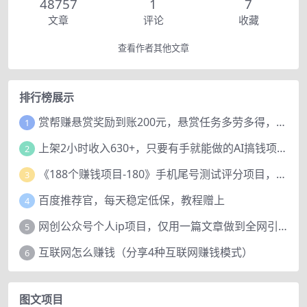
48757
1
7
文章
评论
收藏
查看作者其他文章
排行榜展示
赏帮赚悬赏奖励到账200元，悬赏任务多劳多得，人人可做。
1
上架2小时收入630+，只要有手就能做的AI搞钱项目，奶奶看完都能学会!
2
《188个赚钱项目-180》手机尾号测试评分项目，短视频直播日赚200+
3
百度推荐官，每天稳定低保，教程赠上
4
网创公众号个人ip项目，仅用一篇文章做到全网引流！
5
互联网怎么赚钱（分享4种互联网赚钱模式）
6
图文项目