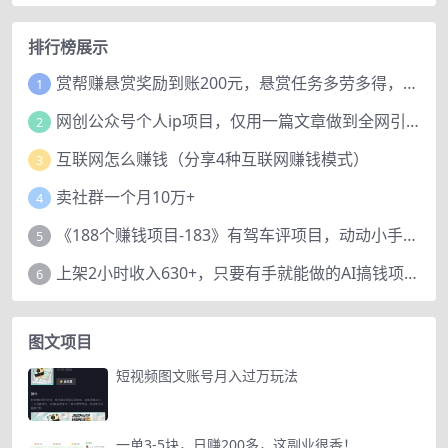
排行榜展示
赏帮赚悬赏奖励到账200元，悬赏任务多劳多得，人人可做。
1
网创公众号个人ip项目，仅用一篇文章做到全网引流！
2
互联网怎么赚钱（分享4种互联网赚钱模式）
3
卖社群一个月10万+
4
《188个赚钱项目-183》有驾车评项目，动动小手，复制粘贴赚44元！
5
上架2小时收入630+，只要有手就能做的AI搞钱项目，奶奶看完都能学会!
6
图文项目
短视频图文账号月入过万玩法
一单3-5块，日赚200多，这副业很香！