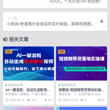
SOUL，一天引流100 创业粉！
下一篇
小和尚/老者图片会说话项目升级版，简单利用图片
制作视频，快速起号（第3版教程）
相关文章
VIP
VIP
短视频运营
短视频运营
AI一键混剪，自动生成影视解
排雷班-短视频带货落地实操
说视频 小白无脑操作，当下各
课，跟着有结果的人做出有结
影视解说一直都是一个爆火赛道，
课程目录： 1、走进排雷班.mp4
个平台的爆火赛道
果的事
无论在抖音、快手、中视频还是现
2、颠覆你认知的抖音逻辑.mp4
2024-05-31
160
9.9
2022-10-10
8
29
在热门的视频号 但影...
3、如何检...