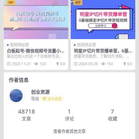
VIP
VIP
短视频运营
短视频运营
白板起号-微信视频号流量小白
明星IP切片带货爆单营，0基
到热门高手实操课
础搞定IP切片带货短视频（69
最近比较火的这一个白板账号进行
把握带货趋势，了解切片流程，剪
节课）
分析，也就是大家俗称的。写字、
辑带货创收营 课程目录： 01第一章
2023-11-21
133
9.9
2024-05-26
154
9.9
视频，那么不用出镜，...
实操链路-第一...
作者信息
创业资源
等级
永久会员
48718
1
7
文章
评论
收藏
查看作者其他文章