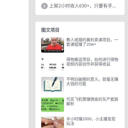
上架2小时收入630+，只要有手就能做的AI搞钱项目，奶奶看完都能学会!
6
图文项目
教人戒烟的暴利卖课项目，一
套课程赚了20w+
得物搬运项目，如何进行得物
视频内容创作并获得收益
不明白破圈的意义，就毫无赚
大钱的可能
代买飞机票赚佣金的灰产套路
解析
半小时赚2000，小主播变现
玩法