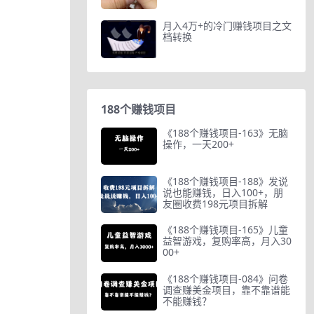
月入4万+的冷门赚钱项目之文
档转换
188个赚钱项目
《188个赚钱项目-163》无脑
操作，一天200+
《188个赚钱项目-188》发说
说也能赚钱，日入100+，朋
友圈收费198元项目拆解
《188个赚钱项目-165》儿童
益智游戏，复购率高，月入30
00+
《188个赚钱项目-084》问卷
调查赚美金项目，靠不靠谱能
不能赚钱？