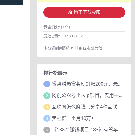
购买下载权限
包含资源:
(1个)
最近更新:
2023-08-22
下载遇到问题？可联系客服或反馈
排行榜展示
赏帮赚悬赏奖励到账200元，悬赏任务多劳多得，人人可做。
1
网创公众号个人ip项目，仅用一篇文章做到全网引流！
2
互联网怎么赚钱（分享4种互联网赚钱模式）
3
卖社群一个月10万+
4
《188个赚钱项目-183》有驾车评项目，动动小手，复制粘贴赚44元！
5