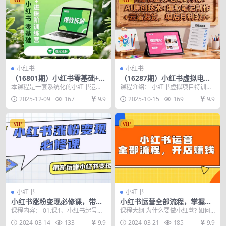
小红书
小红书
（16801期）小红书零基础+高
（16287期）小红书虚拟电商9
阶训练营：安全养号、爆款拆
月课：AI原创技术+爆款笔记
本课程是一套系统化的小红书运营
课程介绍： 小红书虚拟项目特训班
解、长效运营，实现稳定涨粉
制作+云端发货，单店月利3万
培训课程，分为基础与进阶两个阶
系统课程全新上线，专为新手打
2025-12-09
167
9.9
2025-10-15
169
9.9
与变现
+
段，旨在手把手带领学...
造，助你快速切入小红...
VIP
VIP
小红书
小红书
小红书涨粉变现必修课，带你
小红书运营全部流程，掌握小
玩赚小红书变现（9节课）
红书玩法规则，开店赚钱
课程内容： 01.课1、小红书起号、
课程大纲 为什么要做小红薯? 如何
涨粉、变现底层逻辑.mp4 02.课2、
开通小红薯店铺? 小红警店铺后台基
2024-03-14
133
9.9
2024-03-21
185
9.9
新人...
础设置 小红...