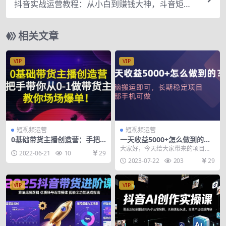
抖音实战运营教程：从小白到赚钱大神，斗音矩阵8
00W+经验
相关文章
VIP
VIP
短视频运营
短视频运营
0基础带货主播创造营：手把
一天收益5000+怎么做到的？
手带你从0-1做带货主播，教
无脑搬运即可，长期稳定项
大家好，今天给大家带来的项目是
2022-06-21
10
29
你场场爆单！
目，一部手机可做
《一天收益5000+怎么做到的？无
2023-07-22
203
29
脑搬运即可，长期...
VIP
VIP