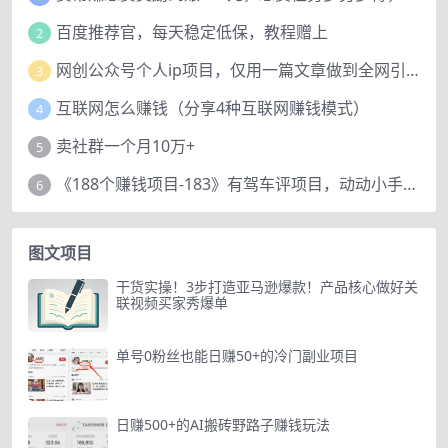
百度推荐官，每天稳定低保，教程赠上
2
网创公众号个人ip项目，仅用一篇文章做到全网引流！
3
互联网怎么赚钱（分享4种互联网赚钱模式）
4
卖社群一个月10万+
5
《188个赚钱项目-183》有驾车评项目，动动小手，复制粘贴赚44元！
6
图文项目
干货实操！3步打造亚马逊爆款！产品核心做好关
联视频买家秀爆单
单号0粉丝也能日赚50+的冷门副业项目
日赚500+的AI搬砖野路子赚钱玩法