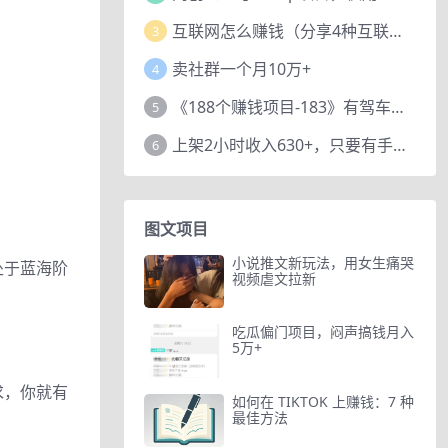
互联网怎么赚钱（分享4种互联网赚钱模式）
3
卖社群一个月10万+
4
《188个赚钱项目-183》有驾车评项目，动动小手，复制粘贴赚44元！
5
上架2小时收入630+，只要有手就能做的AI搞钱项目，奶奶看完都能学会!
6
图文项目
小说推文新玩法，用女生痛哭
处于蓝海阶
视频虐文拉新
吃瓜偏门项目，闷声搞钱月入
。
5万+
求，你就有
如何在 TIKTOK 上赚钱：7 种
最佳方法