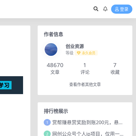
登录
作者信息
创业资源
等级
永久会员
48670
1
7
文章
评论
收藏
查看作者其他文章
排行榜展示
赏帮赚悬赏奖励到账200元，悬赏任务多劳多得，人人可做。
1
网创公众号个人ip项目，仅用一篇文章做到全网引流！
2