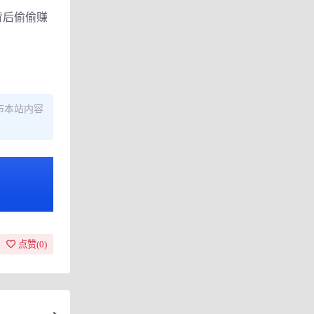
背后偷偷赚
布本站内容
点赞(
0
)