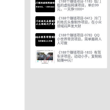
《188个赚钱项目-118》低门
槛的虚拟网课项目，单价99
元，一天挣1000+
《188个赚钱项目-041》冷门
的姓氏头像制作项目，在小众
领域闷声发大财
《188个赚钱项目-078》QQ
小世界带货项目，简单搬砖人
人可做
《188个赚钱项目-183》有驾
车评项目，动动小手，复制粘
贴赚44元！