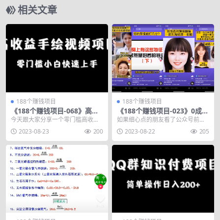
相关文章
188个赚钱项目
188个赚钱项目
《188个赚钱项目-068》高收
《188个赚钱项目-023》0成本
益手绘视频项目，零门槛小白
的抖音小程序副业赚钱，操作
今天跟大家分享一个零门槛高收益
如果细心点的朋友看了公众号前面
快速上手
起来收益月入过万
的手绘视频项目。 其实就是某音平
的赚钱项目文章，就会发现，我分
2023-08-23
200
2023-08-22
205
台上的手绘视频，跟...
享的都是互联网的副业...