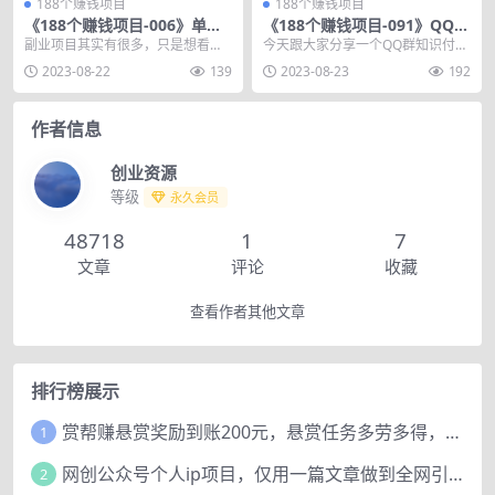
188个赚钱项目
188个赚钱项目
《188个赚钱项目-006》单价
《188个赚钱项目-091》QQ群
9.9元的学生资料副业项目，宝
知识付费项目，简单操作日入
副业项目其实有很多，只是想看你
今天跟大家分享一个QQ群知识付费
妈简单操作日入300+
200+
去不去操作。清烟副业笔记公众号
项目，新手可以简单快速的上手，
2023-08-22
139
2023-08-23
192
基本上每天都会更新一...
日入200+。 可...
作者信息
创业资源
等级
永久会员
48718
1
7
文章
评论
收藏
查看作者其他文章
排行榜展示
赏帮赚悬赏奖励到账200元，悬赏任务多劳多得，人人可做。
1
网创公众号个人ip项目，仅用一篇文章做到全网引流！
2