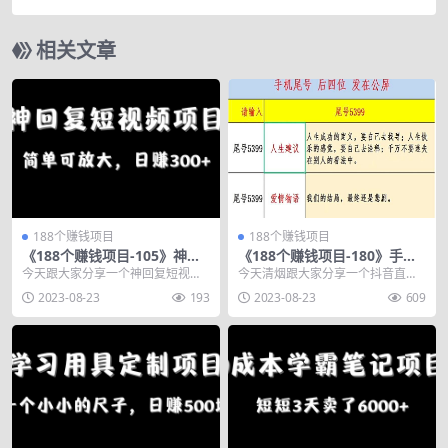
式带货！
相关文章
188个赚钱项目
188个赚钱项目
《188个赚钱项目-105》神回
《188个赚钱项目-180》手机
复短视频项目，简单可放大，
尾号测试评分项目，短视频直
今天跟大家分享一个神回复短视频
今天清烟跟大家分享一个抖音直播
日赚300+
播日赚200+
项目，非常简单而且可以放大操
手机尾号测试评分项目，只要在我
2023-08-23
193
2023-08-23
609
作，日赚300+不是问...
们准备好的脚本里，输...