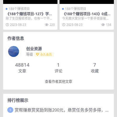
188个赚钱项目
188个赚钱项目
《188个赚钱项目-127》学习
《188个赚钱项目-143》0成本
用具定制项目，一个小小的尺
学霸笔记项目，短短3天卖了6
除了生日报纸项目，也有一个不错
今天跟大家分享一个新手很容易解
子，日赚500块
000+
的定制项目，用户群体非常的大，
除到并去做的一个项目，不管是在
2023-08-23
220
2023-08-23
134
大多数以宝妈，老师和...
哪个行业的，做副业都...
作者信息
创业资源
等级
永久会员
48814
1
7
文章
评论
收藏
查看作者其他文章
排行榜展示
赏帮赚悬赏奖励到账200元，悬赏任务多劳多得，人人可做。
1