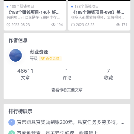
188个赚钱项目
188个赚钱项目
《188个赚钱项目-146》好物
《188个赚钱项目-090》美女
推荐官项目，0门槛人人可做
号无脑搬运项目，掌握流量密
有的项目可以说是在互联网中存在
很多人都想做短视频，靠短视频变
码一单700+
的很久了，能够生存在现在，都是
现，但奈何不会做视频，也没有找
2023-08-23
194
2023-08-23
171
通过一种又一种新的做...
到自己的一个内容输出...
作者信息
创业资源
等级
永久会员
48611
1
7
文章
评论
收藏
查看作者其他文章
排行榜展示
赏帮赚悬赏奖励到账200元，悬赏任务多劳多得，人人可做。
1
百度推荐官，每天稳定低保，教程赠上
2