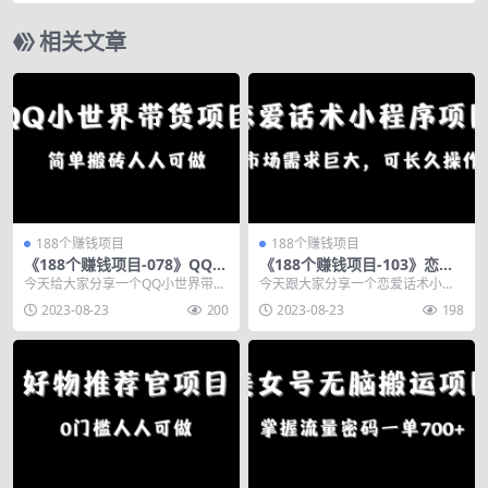
相关文章
188个赚钱项目
188个赚钱项目
《188个赚钱项目-078》QQ小
《188个赚钱项目-103》恋爱
世界带货项目，简单搬砖人人
话术小程序项目，市场需求巨
今天给大家分享一个QQ小世界带货
今天跟大家分享一个恋爱话术小程
可做
大，可长久操作
项目，简单搬砖人人可做。 什么是
序项目，巨大的市场需求可以长久
2023-08-23
200
2023-08-23
198
QQ小世界？ 据...
操作。 交友脱单是永...