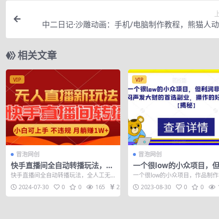
中二日记·沙雕动画：手机/电脑制作教程，熊猫人
作，零基础
相关文章
VIP
VIP
冒泡网创
冒泡网创
快手直播间全自动转播玩法，全
一个很low的小众项目，
人工无需干预，小白月入1W+轻
非常巨大，闷声发大财的
快手直播间全自动转播玩法，全人工无
一个很low的小众项目，作品制
松实现【揭秘】
业，操作的好月入过万【
需干预，小白月入1W+轻松实现【揭
单，利润巨大，因为我自己也购
2024-07-30
0
0
165
22
2023-08-30
0
0
秘】 今天给...
商品，做...