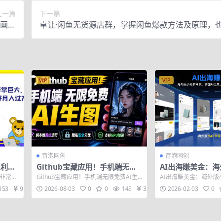
上一篇
下一篇
动画制
卓让·闲鱼无货源店群，掌握闲鱼爆款方法及原理，
教学
过万
VIP
VIP
冒泡网创
冒泡网创
但利润
Github宝藏应用！手机端无限
AI出海賺美金：
首选副
免费AI生图，纯本地离线运行，
货，掌握AI工具
作非常简
Github宝藏应用！手机端无限免费AI生
AI出海賺美金：海外
揭秘】
支持NPU加速斩获3.1k stars，
红利（更新2026
买过的
图，纯本地离线运行，支持NPU加速斩
握AI工具，抢占海外流
153
9.9
2026-08-03
0
0
145
33
2026-02-03
0
获...
6）...
local-dream