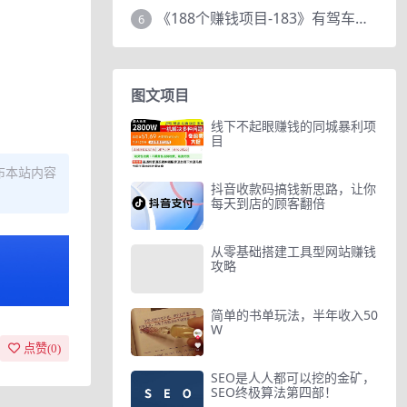
《188个赚钱项目-183》有驾车评项目，动动小手，复制粘贴赚44元！
6
图文项目
线下不起眼赚钱的同城暴利项
目
布本站内容
抖音收款码搞钱新思路，让你
每天到店的顾客翻倍
从零基础搭建工具型网站赚钱
攻略
简单的书单玩法，半年收入50
W
点赞(
0
)
SEO是人人都可以挖的金矿，
SEO终极算法第四部！