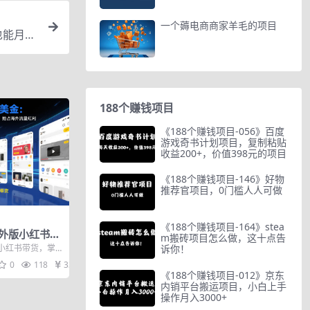
一个薅电商商家羊毛的项目
也能月入
188个赚钱项目
《188个赚钱项目-056》百度
游戏奇书计划项目，复制粘贴
收益200+，价值398元的项目
《188个赚钱项目-146》好物
推荐官项目，0门槛人人可做
《188个赚钱项目-164》stea
海外版小红书带
m搬砖项目怎么做，这十点告
，抢占海外流量
诉你！
版小红书带货，掌
）
量红利（更新202
0
118
33
《188个赚钱项目-012》京东
内销平台搬运项目，小白上手
操作月入3000+