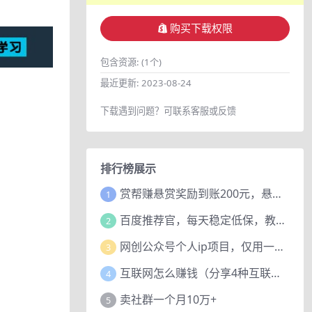
购买下载权限
包含资源:
(1个)
最近更新:
2023-08-24
下载遇到问题？可联系客服或反馈
排行榜展示
赏帮赚悬赏奖励到账200元，悬赏任务多劳多得，人人可做。
1
百度推荐官，每天稳定低保，教程赠上
2
网创公众号个人ip项目，仅用一篇文章做到全网引流！
3
互联网怎么赚钱（分享4种互联网赚钱模式）
4
卖社群一个月10万+
5