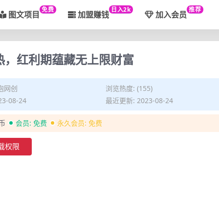
免费
日入2k
推荐
图文项目
加盟赚钱
加入会员
大热，红利期蕴藏无上限财富
泡网创
浏览热度: (155)
3-08-24
最近更新: 2023-08-24
金币
会员:
免费
永久会员:
免费
载权限