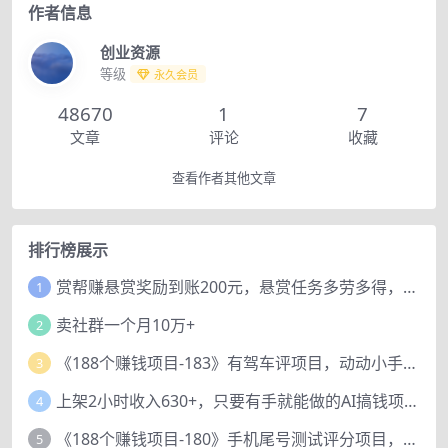
作者信息
创业资源
等级
永久会员
48670
1
7
文章
评论
收藏
查看作者其他文章
排行榜展示
赏帮赚悬赏奖励到账200元，悬赏任务多劳多得，人人可做。
1
卖社群一个月10万+
2
《188个赚钱项目-183》有驾车评项目，动动小手，复制粘贴赚44元！
3
上架2小时收入630+，只要有手就能做的AI搞钱项目，奶奶看完都能学会!
4
《188个赚钱项目-180》手机尾号测试评分项目，短视频直播日赚200+
5