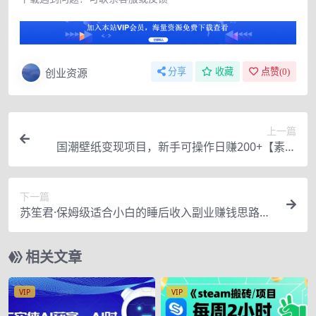
创业资源
分享
收藏
点赞(
0
)
上一篇
国潮壁纸变现项目，新手可操作日赚200+【素材
+软件+教程】
下一篇
苏笙君·保姆级适合小白的睡后收入副业赚钱思路和
方法【付费文章】
相关文章
VIP
VIP