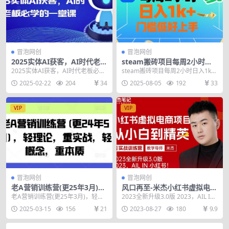
冒泡网创
冒泡网创
2025实体AI获客，AI时代老板
steam搬砖项目每周2小时日
必学的一堂课
入1k+收益核心玩法，手把手
2025实体AI获客，AI时代老板必学
steam搬砖项目每周2小时日入1k
教你，门槛低好上手
的一堂课 课程内容： 001.1、课程
+收益核心玩法，手把手教你，门槛
2025-02-22
204
34
2025-08-05
192
33
前言...
低好上手 项...
VIP
VIP
冒泡网创
冒泡网创
老A营销训练营(更25年3月)，
风口再至-米杰小红书虚拟电商
轻理论，重实战，轻概念，重
项目3.0全网首发单号月收益过
老A营销训练营(更25年3月)，轻理
2023全新升级3.0版 2023，AIL IN
本质
万可批量！
论，重实战，轻概念，重本质 课程
小红书! 我们自营有30多个账号...
2025-03-15
156
21
2023-08-27
180
9.9
介绍： 课程...