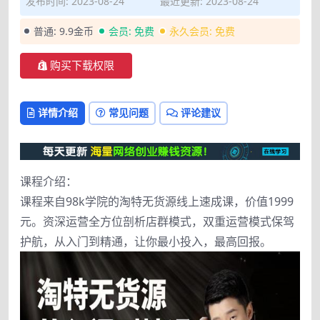
发布时间: 2023-08-24
最近更新: 2023-08-24
普通:
9.9金币
会员:
免费
永久会员:
免费
购买下载权限
详情介绍
常见问题
评论建议
课程介绍：
课程来自98k学院的淘特无货源线上速成课，价值1999
元。资深运营全方位剖析店群模式，双重运营模式保驾
护航，从入门到精通，让你最小投入，最高回报。