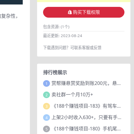
购买下载权限
的复杂性，
包含资源:
(1个)
最近更新:
2023-08-24
下载遇到问题？可联系客服或反馈
排行榜展示
赏帮赚悬赏奖励到账200元，悬赏任务多劳多得，人人可做。
1
卖社群一个月10万+
2
《188个赚钱项目-183》有驾车评项目，动动小手，复制粘贴赚44元！
3
上架2小时收入630+，只要有手就能做的AI搞钱项目，奶奶看完都能学会!
4
《188个赚钱项目-180》手机尾号测试评分项目，短视频直播日赚200+
5