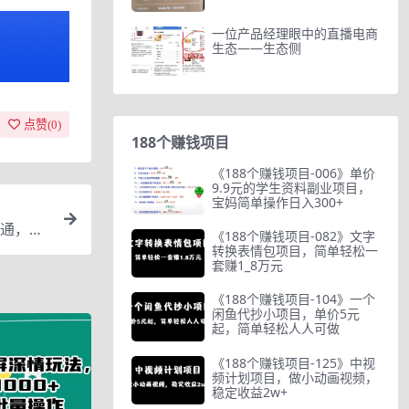
一位产品经理眼中的直播电商
生态——生态侧
点赞(
0
)
188个赚钱项目
《188个赚钱项目-006》单价
9.9元的学生资料副业项目，
宝妈简单操作日入300+
通，详
《188个赚钱项目-082》文字
转换表情包项目，简单轻松一
套赚1_8万元
《188个赚钱项目-104》一个
闲鱼代抄小项目，单价5元
起，简单轻松人人可做
《188个赚钱项目-125》中视
频计划项目，做小动画视频，
稳定收益2w+